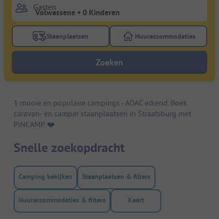
Gasten
Staanplaatsen
Huuraccommodaties
Gebruik de filterknop staanplaatsen om te zoeken na
Gebruik de filterk
Zoeken
1 mooie en populaire campings - ADAC erkend. Boek
caravan- en camper staanplaatsen in Straatsburg met
PiNCAMP. ❤️️
Snelle zoekopdracht
Camping bekijken
Staanplaatsen & filters
Huuraccommodaties & filters
Kaart