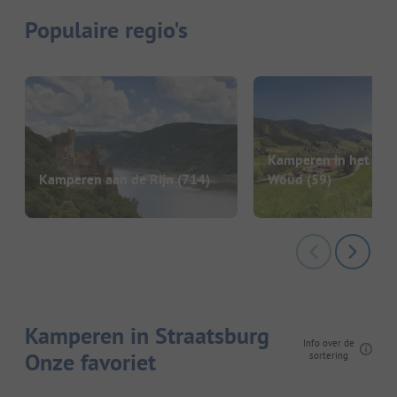
Populaire regio's
Kamperen in het Zwa
Kamperen aan de Rijn
(714)
Woud
(59)
Kamperen in Straatsburg
Info over de
Onze favoriet
sortering