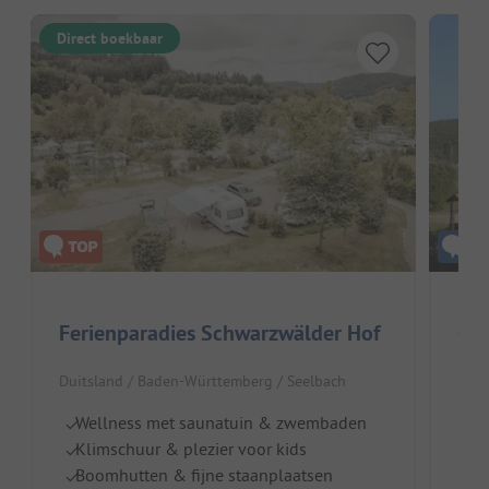
Direct boekbaar
Ferienparadies Schwarzwälder Hof
Duitsland / Baden-Württemberg / Seelbach
Fran
Wellness met saunatuin & zwembaden
Ru
Klimschuur & plezier voor kids
Z
Boomhutten & fijne staanplaatsen
I