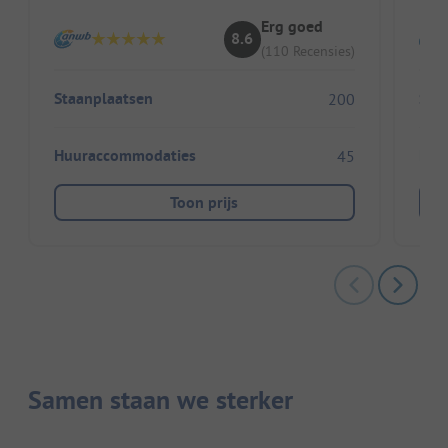
Erg goed
8.6
(110 Recensies)
Staanplaatsen
Sta
200
Huuraccommodaties
Huu
45
Toon prijs
Samen staan we sterker