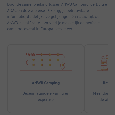
Door de samenwerking tussen ANWB Camping, de Duitse
ADAC en de Zwitserse TCS krijg je betrouwbare
informatie, duidelijke vergelijkingen én natuurlijk de
ANWB-classificatie – zo vind je makkelijk de perfecte
camping, overal in Europa.
Lees meer.
ANWB Camping
Bewez
Decennialange ervaring en
Meer dan 15
expertise
de afge