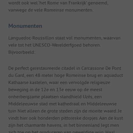
wordt ook wel ‘het Rome van Frankrijk’ genoemd,
vanwege de vele Romeinse monumenten.
Monumenten
Languedoc-Roussillon staat vol monumenten, waarvan
vele tot het UNESCO-Werelderfgoed behoren.
Bijvoorbeeld:
De perfect gerestaureerde citadel in Carcassone De Pont
du Gard, een 48 meter hoge Romeinse brug en aquaduct
Kathaarse kastelen, waar een vervolgde religieuze
beweging in de 12e en 13e eeuw op de meest
onherbergzame plaatsen standhield Uzès, een
Middeleeuwse stad met kathedraal en Middeleeuwse
tuin Niet alleen de grote steden zijn de moeite waard. Je
vindt hier ook honderden pittoreske dorpjes. Aan de kust
zijn het charmante havens, in het binnenland legt men
zich toe op het produceren van geweldige wijn. Haal