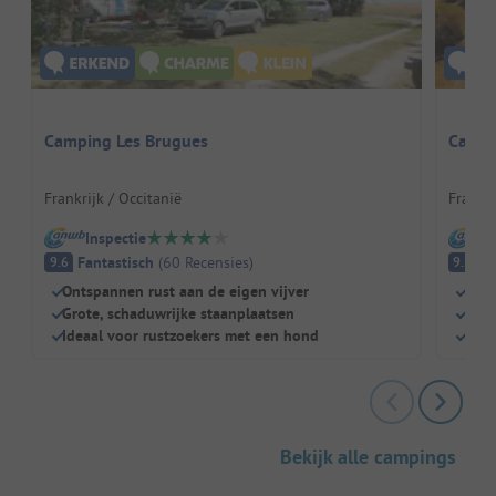
Camping Les Brugues
Campin
Frankrijk / Occitanië
Frankri
Inspectie
I
Fantastisch
(
60
Recensies
)
Fa
9.6
9.1
Ontspannen rust aan de eigen vijver
Klei
Grote, schaduwrijke staanplaatsen
Zwem
Ideaal voor rustzoekers met een hond
Grot
Bekijk alle campings