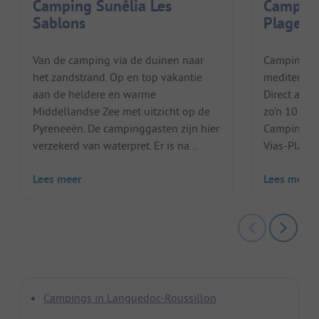
Camping Sunêlia Les
Camping
Sablons
Plage
Van de camping via de duinen naar
Camping Cl
het zandstrand. Op en top vakantie
mediterraan
aan de heldere en warme
Direct aan 
Middellandse Zee met uitzicht op de
zo'n 10 kil
Pyreneeën. De campinggasten zijn hier
Camping Cl
verzekerd van waterpret. Er is na...
Vias-Plage. 
Lees meer
Lees meer
Campings in Languedoc-Roussillon