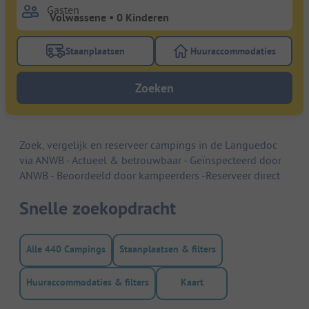
Gasten
Staanplaatsen
Huuraccommodaties
Gebruik de filterknop staanplaatsen om te zoeken na
Gebruik de filterk
Zoeken
Zoek, vergelijk en reserveer campings in de Languedoc
via ANWB - Actueel & betrouwbaar - Geïnspecteerd door
ANWB - Beoordeeld door kampeerders -Reserveer direct
Snelle zoekopdracht
Alle 440 Campings
Staanplaatsen & filters
Huuraccommodaties & filters
Kaart