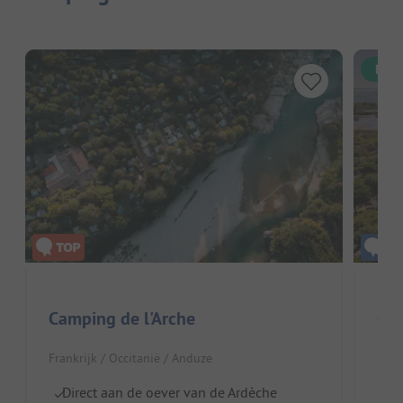
Dire
Camping de l'Arche
Cam
Frankrijk / Occitanië / Anduze
Fran
Direct aan de oever van de Ardèche
S