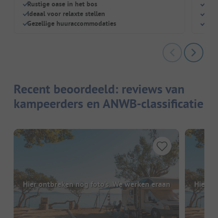
Rustige oase in het bos
Idea
Ideaal voor relaxte stellen
Groo
Gezellige huuraccommodaties
Staa
Recent beoordeeld: reviews van
kampeerders en ANWB-classificatie
Hier ontbreken nog foto's. We werken eraan
Hier o