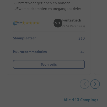
Perfect voor gezinnen en honden
W
Zwembadcomplex en toegang tot rivier
St
Fantastisch
9.1
(924 Recensies)
Staanplaatsen
Sta
260
Huuraccommodaties
Huu
42
Toon prijs
Alle 440 Campings