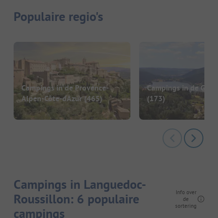
Populaire regio's
Campings in de Provence-
Campings in de Gran
Alpen-Côte-dAzur
(465)
(173)
Campings in Languedoc-
Info over
Roussillon: 6 populaire
de
sortering
campings