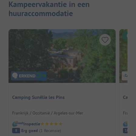
Kampeervakantie in een
huuraccommodatie
Dire
Camping Sunêlia les Pins
Campi
Frankrijk / Occitanië / Argeles-sur-Mer
Frankri
Inspectie
I
Erg goed
(
1
Recensie
)
Fa
8
10