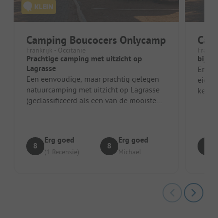
Camping Boucocers Onlycamp
Camp
Frankrijk - Occitanië
Frankri
Prachtige camping met uitzicht op
bij to
Lagrasse
Erg v
Een eenvoudige, maar prachtig gelegen
eigen
natuurcamping met uitzicht op Lagrasse
kennis
(geclassificeerd als een van de mooiste
commu
dorpen van Frankrijk). De sanita...
dagen
Erg goed
Erg goed
8
8
8
(1 Recensie)
Michael