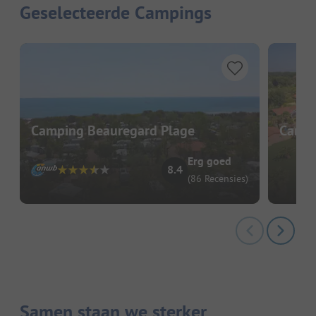
Geselecteerde Campings
Camping Beauregard Plage
Campi
Erg goed
8.4
(86 Recensies)
Samen staan we sterker