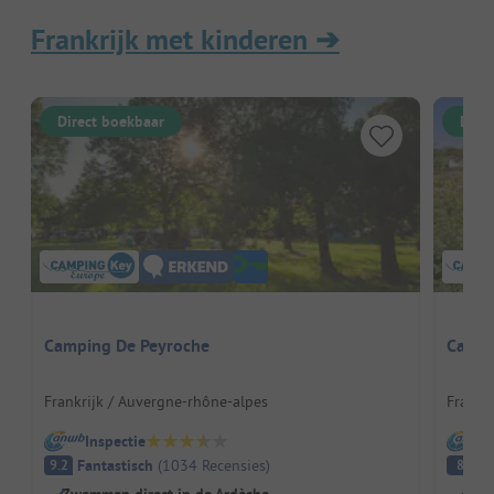
Frankrijk met kinderen
➔
Direct boekbaar
Dire
Camping De Peyroche
Castel
Frankrijk / Auvergne-rhône-alpes
Frankri
Inspectie
I
Fantastisch
(
1034
Recensies
)
E
9.2
8