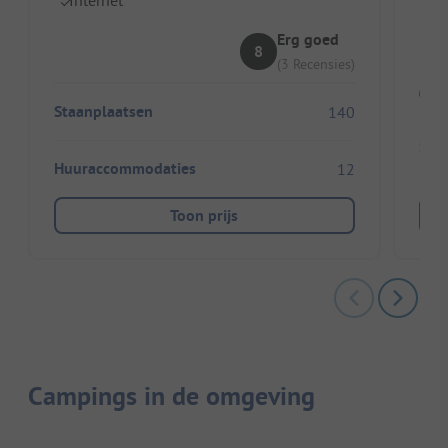
Id
Erg goed
8
(3 Recensies)
Staanplaatsen
140
Sta
Huuraccommodaties
12
Toon prijs
Campings in de omgeving