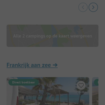
Alle 2 campings op de kaart weergeven
Frankrijk aan zee
➔
Direct boekbaar
Dire