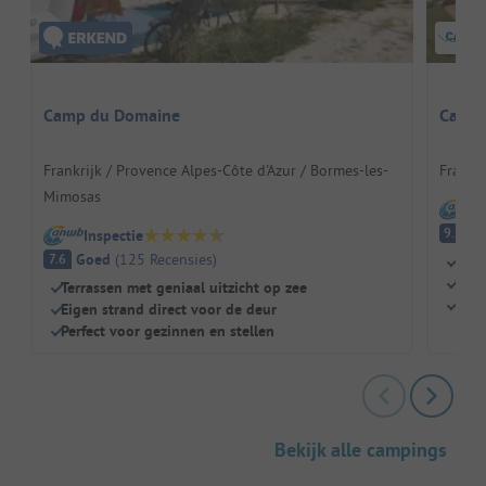
Camp du Domaine
Campi
Frankrijk / Provence Alpes-Côte d'Azur / Bormes-les-
Frankri
Mimosas
I
Fa
9.3
Inspectie
Goed
(
125
Recensies
)
7.6
Dire
Twe
Terrassen met geniaal uitzicht op zee
Grot
Eigen strand direct voor de deur
Perfect voor gezinnen en stellen
Bekijk alle campings