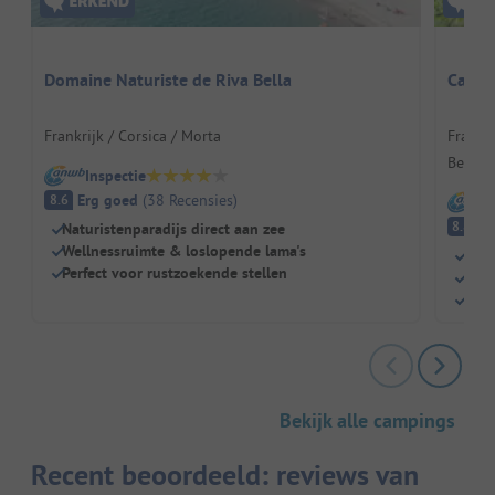
Domaine Naturiste de Riva Bella
Campi
Frankrijk / Corsica / Morta
Frankr
Berger
Inspectie
Erg goed
(
38
Recensies
)
8.6
I
E
8.8
Naturistenparadijs direct aan zee
Wellnessruimte & loslopende lama's
Natu
Perfect voor rustzoekende stellen
Fami
Grot
Bekijk alle campings
Recent beoordeeld: reviews van