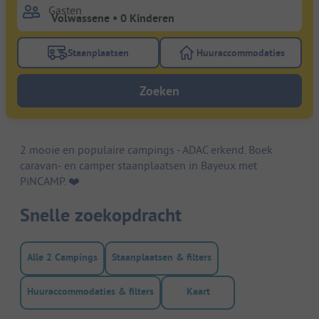
Gasten
Staanplaatsen
Huuraccommodaties
Gebruik de filterknop staanplaatsen om te zoeken na
Gebruik de filterk
Zoeken
2 mooie en populaire campings - ADAC erkend. Boek
caravan- en camper staanplaatsen in Bayeux met
PiNCAMP. ❤️️
Snelle zoekopdracht
Alle 2 Campings
Staanplaatsen & filters
Huuraccommodaties & filters
Kaart