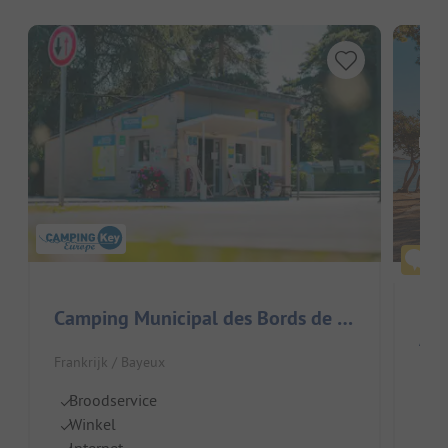
Hier
Camping Municipal des Bords de l'Aure
Air
Frankrijk / Bayeux
Fran
Broodservice
Ru
Winkel
Gr
Internet