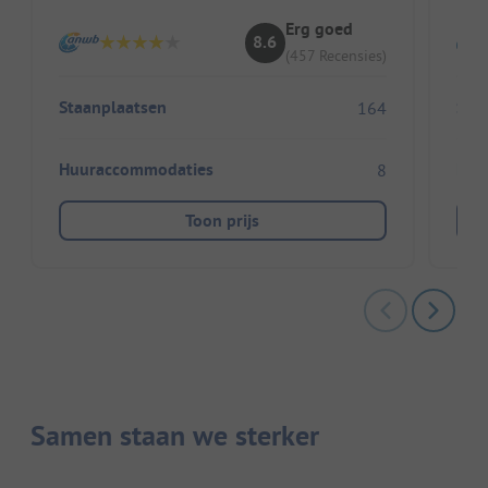
Erg goed
8.6
(457 Recensies)
Staanplaatsen
Sta
164
Huuraccommodaties
Huu
8
Toon prijs
Samen staan we sterker