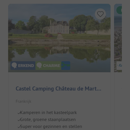
Dire
Castel Camping Château de Martragny
Cam
Frankrijk
Fran
Kamperen in het kasteelpark
T
Grote, groene staanplaatsen
Ve
Super voor gezinnen en stellen
S