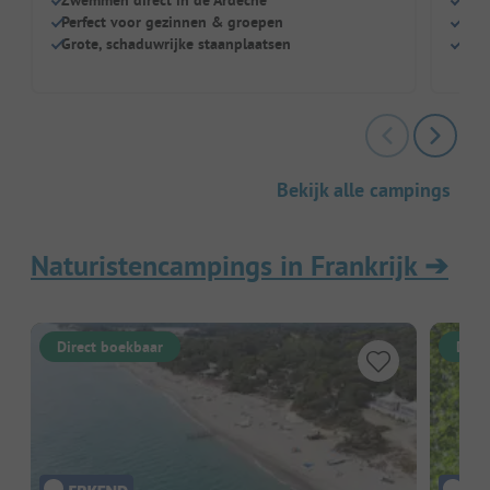
Zwemmen direct in de Ardèche
Zwe
Perfect voor gezinnen & groepen
Veel
Grote, schaduwrijke staanplaatsen
Grot
Bekijk alle campings
Naturistencampings in Frankrijk
➔
Direct boekbaar
Dire