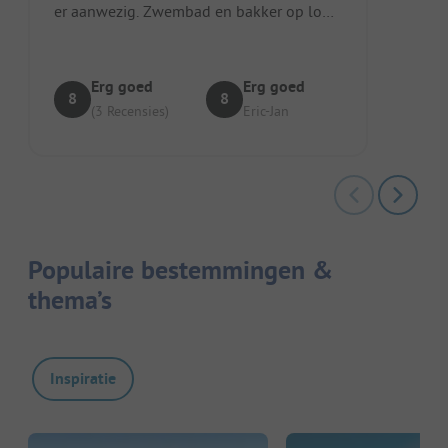
er aanwezig. Zwembad en bakker op loop
afstand. Mooi uitvals plek om all...
Erg goed
Erg goed
8
8
(3 Recensies)
Eric-Jan
Populaire bestemmingen &
thema’s
Inspiratie