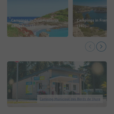
Campings in Zuid-Frankrijk
Campings in Frankrij
aan zee
(117)
(242)
Camping Municipal des Bords de l'Aure