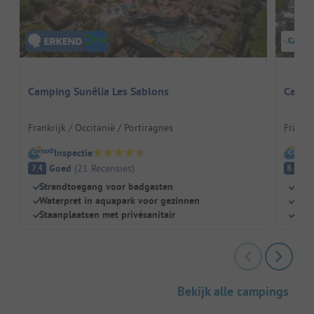
Camping Sunêlia Les Sablons
Campi
Frankrijk / Occitanië / Portiragnes
Frankri
Inspectie
I
Goed
(
21
Recensies
)
E
7.4
8.4
Strandtoegang voor badgasten
Dire
Waterpret in aquapark voor gezinnen
Natu
Staanplaatsen met privésanitair
Perf
Bekijk alle campings