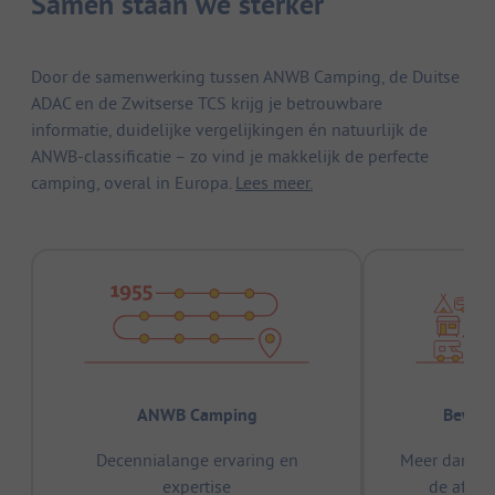
Samen staan we sterker
Door de samenwerking tussen ANWB Camping, de Duitse
ADAC en de Zwitserse TCS krijg je betrouwbare
informatie, duidelijke vergelijkingen én natuurlijk de
ANWB-classificatie – zo vind je makkelijk de perfecte
camping, overal in Europa.
Lees meer.
ANWB Camping
Bewez
Decennialange ervaring en
Meer dan 15
expertise
de afge