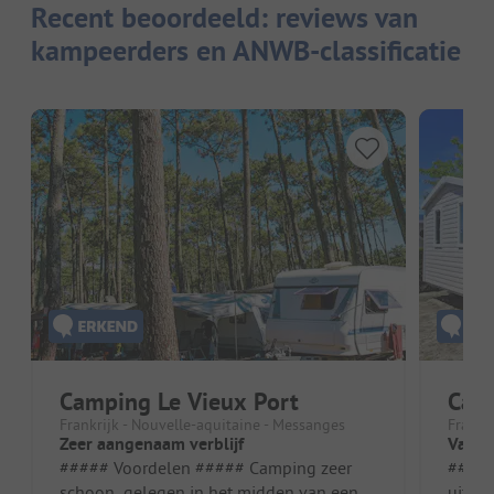
Recent beoordeeld: reviews van
kampeerders en ANWB-classificatie
Camping Le Vieux Port
Camp
Frankrijk - Nouvelle-aquitaine - Messanges
Frankr
Zeer aangenaam verblijf
Vakan
##### Voordelen ##### Camping zeer
##### Vo
schoon, gelegen in het midden van een
uitste