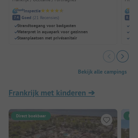
Inspectie
I
Goed
(
21
Recensies
)
E
7.4
8.4
Strandtoegang voor badgasten
Dire
Waterpret in aquapark voor gezinnen
Natu
Staanplaatsen met privésanitair
Perf
Bekijk alle campings
Frankrijk met kinderen
➔
Direct boekbaar
Dire