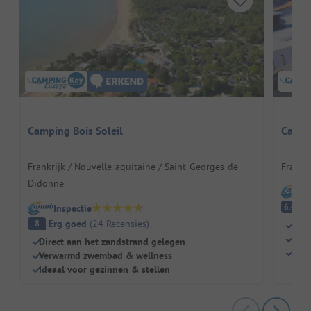
Camping Bois Soleil
Campi
Frankrijk / Nouvelle-aquitaine / Saint-Georges-de-
Frankr
Didonne
I
A
6.4
Inspectie
Erg goed
(
24
Recensies
)
8
Scha
Groo
Direct aan het zandstrand gelegen
Well
Verwarmd zwembad & wellness
Ideaal voor gezinnen & stellen