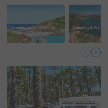
Campings in Zuid-Frankrijk
Campings in Frankrij
aan zee
(117)
(242)
Camping Le Vieux Port