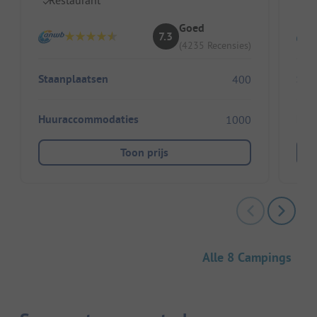
Goed
7.3
(4235 Recensies)
Staanplaatsen
Sta
400
Huuraccommodaties
Huu
1000
Toon prijs
Alle 8 Campings