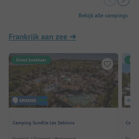
Bekijk alle campings
Frankrijk aan zee
➔
Direct boekbaar
Dire
Camping Sunêlia Les Sablons
Campi
Frankrijk / Occitanië / Portiragnes
Frankri