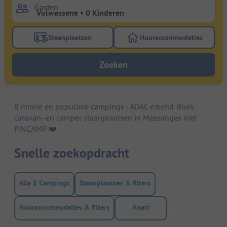
Gasten
Staanplaatsen
Huuraccommodaties
Gebruik de filterknop staanplaatsen om te zoeken na
Gebruik de filterk
Zoeken
8 mooie en populaire campings - ADAC erkend. Boek
caravan- en camper staanplaatsen in Messanges met
PiNCAMP. ❤️️
Snelle zoekopdracht
Alle 8 Campings
Staanplaatsen & filters
Huuraccommodaties & filters
Kaart