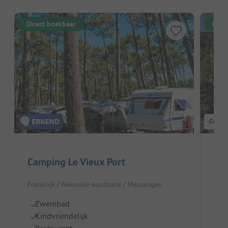
Direct boekbaar
Dire
Camping Le Vieux Port
Cam
Frankrijk / Nouvelle-aquitaine / Messanges
Fran
Zwembad
Ru
Kindvriendelijk
E
Restaurant
Z