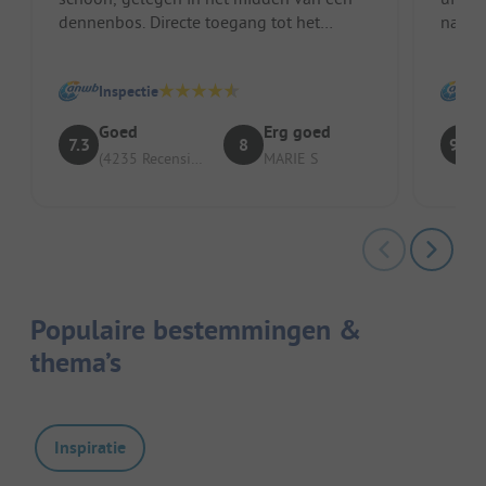
dennenbos. Directe toegang tot het
nabijh
strand. Rustig ondanks de vele
en de 
aangebode...
Inspectie
Goed
Erg goed
7.3
8
9.2
(4235 Recensies)
MARIE S
Populaire bestemmingen &
thema’s
Inspiratie