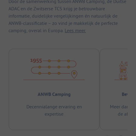
Door de samenwerking tussen ANWB Camping, de Duitse
ADAC en de Zwitserse TCS krijg je betrouwbare
informatie, duidelijke vergelijkingen én natuurlijk de
ANWB-classificatie – zo vind je makkelijk de perfecte
camping, overal in Europa.
Lees meer.
ANWB Camping
Bewez
Decennialange ervaring en
Meer dan 15
expertise
de afge