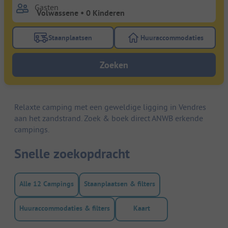
Gasten
Staanplaatsen
Huuraccommodaties
Gebruik de filterknop staanplaatsen om te zoeken na
Gebruik de filterk
Zoeken
Relaxte camping met een geweldige ligging in Vendres
aan het zandstrand. Zoek & boek direct ANWB erkende
campings.
Snelle zoekopdracht
Alle 12 Campings
Staanplaatsen & filters
Huuraccommodaties & filters
Kaart