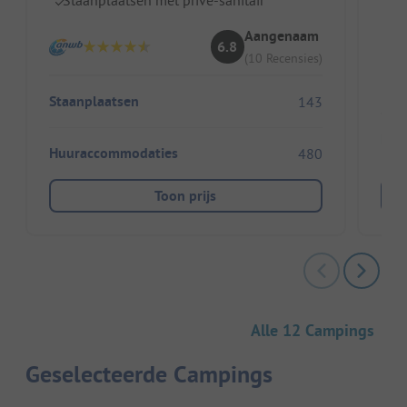
G
Aangenaam
6.8
(10 Recensies)
Staanplaatsen
143
Huu
Huuraccommodaties
480
Toon prijs
Alle 12 Campings
Geselecteerde Campings