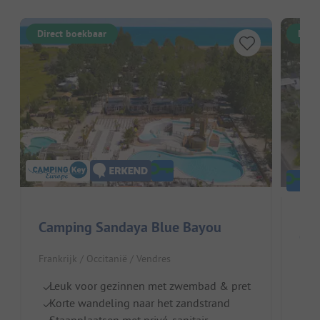
Direct boekbaar
Dire
Camping Sandaya Blue Bayou
Cam
Frankrijk / Occitanië / Vendres
Fran
Leuk voor gezinnen met zwembad & pret
A
Korte wandeling naar het zandstrand
G
Staanplaatsen met privé-sanitair