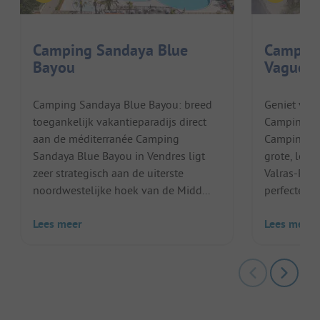
Camping Sandaya Blue
Camping
Bayou
Vagues
Camping Sandaya Blue Bayou: breed
Geniet van
toegankelijk vakantieparadijs direct
Camping Sa
aan de méditerranée Camping
Camping Sa
Sandaya Blue Bayou in Vendres ligt
grote, leve
zeer strategisch aan de uiterste
Valras-Plage
noordwestelijke hoek van de Midd...
perfecte pl
Lees meer
Lees meer