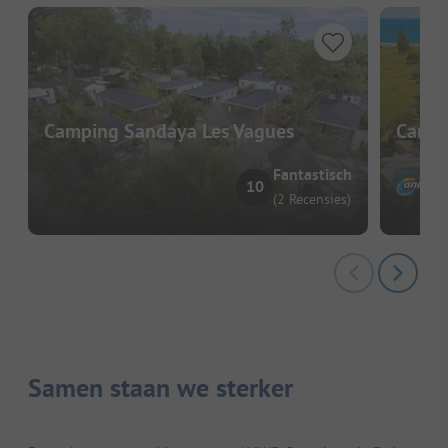
Camping Sandaya Les Vagues
Campi
Fantastisch
10
(2 Recensies)
Samen staan we sterker