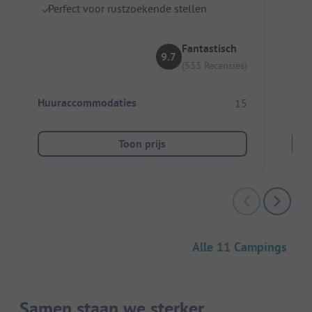
Perfect voor rustzoekende stellen
Pe
Fantastisch
9.7
(533 Recensies)
Sta
Huuraccommodaties
15
Huu
Toon prijs
Alle 11 Campings
Samen staan we sterker