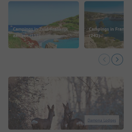
Campings in Zuid-Frankrijk
Campings in Frankrij
aan zee
(117)
(242)
Damona Lodges