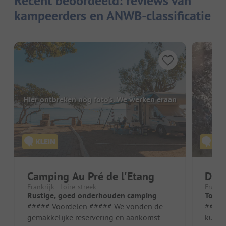
Recent beoordeeld: reviews van
kampeerders en ANWB-classificatie
Hier ontbreken nog foto's. We werken eraan
Camping Au Pré de l'Etang
Dam
Frankrijk - Loire-streek
Frankri
Rustige, goed onderhouden camping
Top !
##### Voordelen ##### We vonden de
##### Vo
gemakkelijke reservering en aankomst
kunne