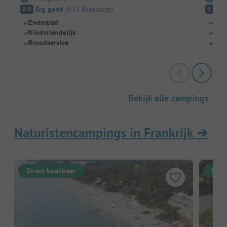
Erg goed
(
633
Recensies
)
Fa
8.8
9.2
Zwembad
Zwem
Kindvriendelijk
Perf
Broodservice
Grot
Bekijk alle campings
Naturistencampings in Frankrijk
➔
Direct boekbaar
Dire