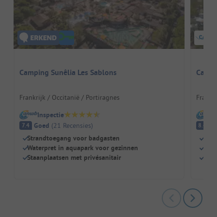
Camping Sunêlia Les Sablons
Campi
Frankrijk / Occitanië / Portiragnes
Frankri
Inspectie
I
Goed
(
21
Recensies
)
E
7.4
8.4
Strandtoegang voor badgasten
Dire
Waterpret in aquapark voor gezinnen
Natu
Staanplaatsen met privésanitair
Perf