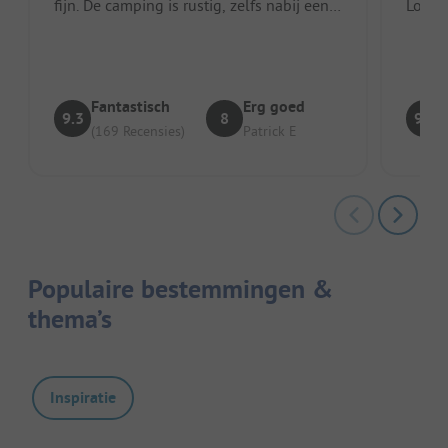
fijn. De camping is rustig, zelfs nabij een
Locat
drukke weg, schoon en goed afgeb...
verblijf ##### Nadelen #####
wagens
Fantastisch
Erg goed
9.3
8
9.7
(169 Recensies)
Patrick E
Populaire bestemmingen &
thema’s
Inspiratie