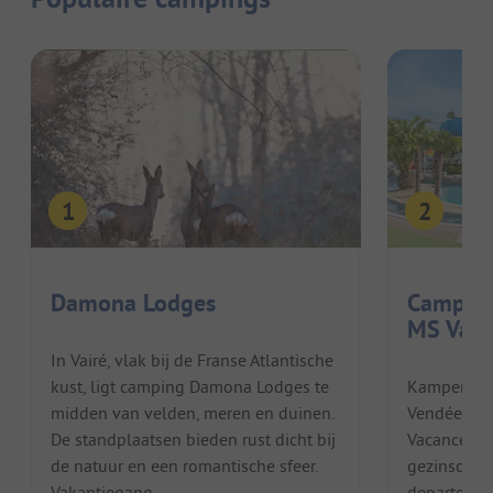
Damona Lodges
Camping
MS Vaca
In Vairé, vlak bij de Franse Atlantische
kust, ligt camping Damona Lodges te
Kamperen 
midden van velden, meren en duinen.
Vendée Cam
De standplaatsen bieden rust dicht bij
Vacances is
de natuur en een romantische sfeer.
gezinscamp
Vakantiegang...
departemen