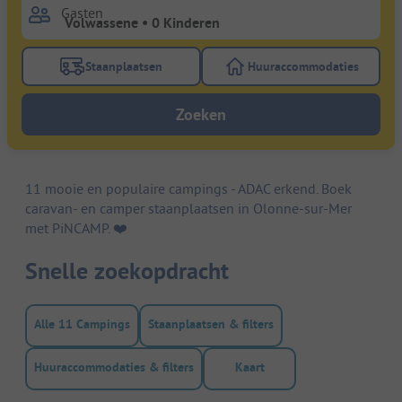
Gasten
Staanplaatsen
Huuraccommodaties
Gebruik de filterknop staanplaatsen om te zoeken na
Gebruik de filterk
Zoeken
11 mooie en populaire campings - ADAC erkend. Boek
caravan- en camper staanplaatsen in Olonne-sur-Mer
met PiNCAMP. ❤️️
Snelle zoekopdracht
Alle 11 Campings
Staanplaatsen & filters
Huuraccommodaties & filters
Kaart