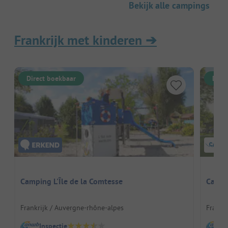
Bekijk alle campings
Frankrijk met kinderen
➔
Direct boekbaar
Dire
Camping L'Île de la Comtesse
Campi
Frankrijk / Auvergne-rhône-alpes
Frankr
Inspectie
I