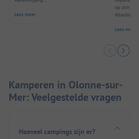
op zo’n vij
Lees meer
Atlantische 
Lees meer
Kamperen in Olonne-sur-
Mer: Veelgestelde vragen
Hoeveel campings zijn er?