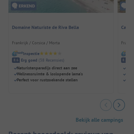
Domaine Naturiste de Riva Bella
Campin
Frankrijk / Corsica / Morta
Frankri
Inspectie
I
Erg goed
(
38
Recensies
)
E
8.6
8.8
Naturistenparadijs direct aan zee
Onts
Wellnessruimte & loslopende lama's
Naak
Perfect voor rustzoekende stellen
Hond
Bekijk alle campings