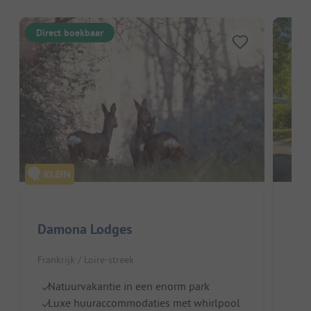
Direct boekbaar
Cam
Damona Lodges
Fran
Frankrijk / Loire-streek
Ru
Natuurvakantie in een enorm park
G
Luxe huuraccommodaties met whirlpool
b