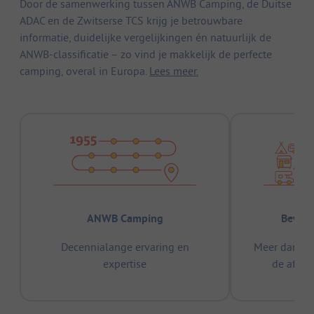
Door de samenwerking tussen ANWB Camping, de Duitse
ADAC en de Zwitserse TCS krijg je betrouwbare
informatie, duidelijke vergelijkingen én natuurlijk de
ANWB-classificatie – zo vind je makkelijk de perfecte
camping, overal in Europa.
Lees meer.
ANWB Camping
Bewez
Decennialange ervaring en
Meer dan 15
expertise
de afge