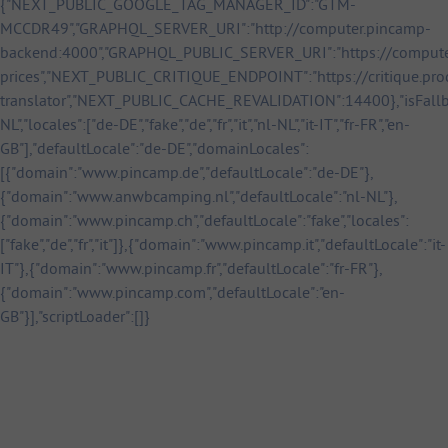
{"NEXT_PUBLIC_GOOGLE_TAG_MANAGER_ID":"GTM-
MCCDR49","GRAPHQL_SERVER_URI":"http://computer.pincamp-
backend:4000","GRAPHQL_PUBLIC_SERVER_URI":"https://computer.
prices","NEXT_PUBLIC_CRITIQUE_ENDPOINT":"https://critique.pr
translator","NEXT_PUBLIC_CACHE_REVALIDATION":14400},"isFallback"
NL","locales":["de-DE","fake","de","fr","it","nl-NL","it-IT","fr-FR","en-
GB"],"defaultLocale":"de-DE","domainLocales":
[{"domain":"www.pincamp.de","defaultLocale":"de-DE"},
{"domain":"www.anwbcamping.nl","defaultLocale":"nl-NL"},
{"domain":"www.pincamp.ch","defaultLocale":"fake","locales":
["fake","de","fr","it"]},{"domain":"www.pincamp.it","defaultLocale":"it-
IT"},{"domain":"www.pincamp.fr","defaultLocale":"fr-FR"},
{"domain":"www.pincamp.com","defaultLocale":"en-
GB"}],"scriptLoader":[]}