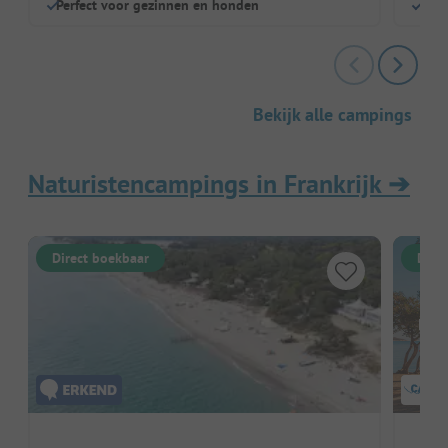
Perfect voor gezinnen en honden
Broo
Bekijk alle campings
Naturistencampings in Frankrijk
➔
Direct boekbaar
Dire
Hier