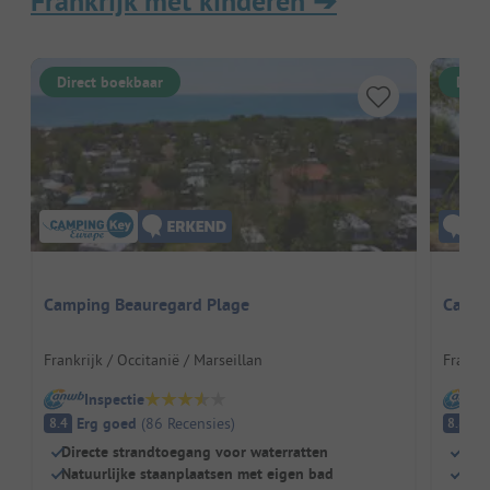
Frankrijk met kinderen
➔
Direct boekbaar
Dire
Camping Beauregard Plage
Campin
Frankrijk / Occitanië / Marseillan
Frankr
Inspectie
I
Erg goed
(
86
Recensies
)
E
8.4
8.8
Directe strandtoegang voor waterratten
Zwe
Natuurlijke staanplaatsen met eigen bad
Kind