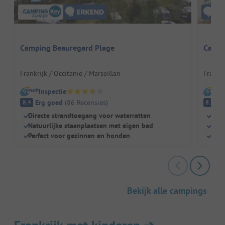
Camping Beauregard Plage
Campi
Frankrijk / Occitanië / Marseillan
Frankri
Inspectie
I
Erg goed
(
86
Recensies
)
E
8.4
8.9
Directe strandtoegang voor waterratten
Dire
Natuurlijke staanplaatsen met eigen bad
Perf
Perfect voor gezinnen en honden
Scha
Bekijk alle campings