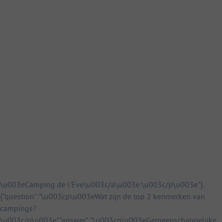
\u003eCamping de l'Eve\u003c/a\u003e.\u003c/p\u003e"},
{"question":"\u003cp\u003eWat zijn de top 2 kenmerken van
campings?
\u003c/p\u003e","answer":"\u003cp\u003eGemeenschappelijke