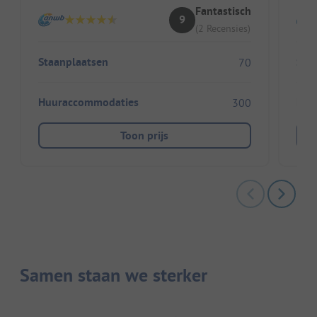
Fantastisch
9
(2 Recensies)
Staanplaatsen
Sta
70
Huuraccommodaties
Huu
300
Toon prijs
Samen staan we sterker