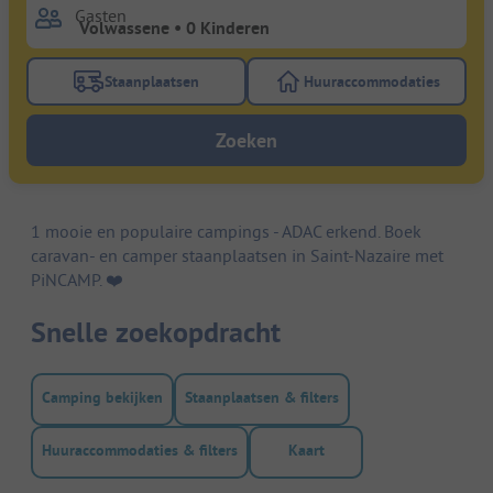
Gasten
Staanplaatsen
Huuraccommodaties
Gebruik de filterknop staanplaatsen om te zoeken na
Gebruik de filterk
Zoeken
1 mooie en populaire campings - ADAC erkend. Boek
caravan- en camper staanplaatsen in Saint-Nazaire met
PiNCAMP. ❤️️
Snelle zoekopdracht
Camping bekijken
Staanplaatsen & filters
Huuraccommodaties & filters
Kaart