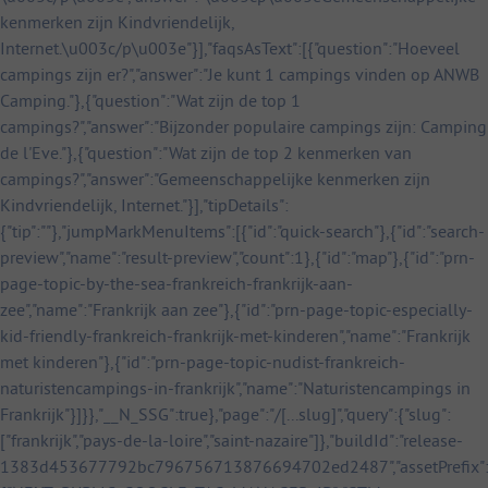
kenmerken zijn Kindvriendelijk,
Internet.\u003c/p\u003e"}],"faqsAsText":[{"question":"Hoeveel
campings zijn er?","answer":"Je kunt 1 campings vinden op ANWB
Camping."},{"question":"Wat zijn de top 1
campings?","answer":"Bijzonder populaire campings zijn: Camping
de l'Eve."},{"question":"Wat zijn de top 2 kenmerken van
campings?","answer":"Gemeenschappelijke kenmerken zijn
Kindvriendelijk, Internet."}],"tipDetails":
{"tip":""},"jumpMarkMenuItems":[{"id":"quick-search"},{"id":"search-
preview","name":"result-preview","count":1},{"id":"map"},{"id":"prn-
page-topic-by-the-sea-frankreich-frankrijk-aan-
zee","name":"Frankrijk aan zee"},{"id":"prn-page-topic-especially-
kid-friendly-frankreich-frankrijk-met-kinderen","name":"Frankrijk
met kinderen"},{"id":"prn-page-topic-nudist-frankreich-
naturistencampings-in-frankrijk","name":"Naturistencampings in
Frankrijk"}]}},"__N_SSG":true},"page":"/[...slug]","query":{"slug":
["frankrijk","pays-de-la-loire","saint-nazaire"]},"buildId":"release-
1383d453677792bc796756713876694702ed2487","assetPrefix":"ht