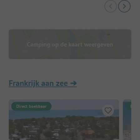
Camping op de kaart weergeven
Frankrijk aan zee
➔
Direct boekbaar
Dire