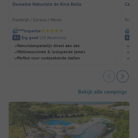
Domaine Naturiste de Riva Bella
Campi
Frankrijk / Corsica / Morta
Frankri
Inspectie
I
Erg goed
(
38
Recensies
)
E
8.6
8.8
Naturistenparadijs direct aan zee
FKK-
Wellnessruimte & loslopende lama's
Scha
Perfect voor rustzoekende stellen
Zwem
Bekijk alle campings