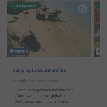
Direct boekbaar
Dire
Camping La Boutinardière
L'E
Frankrijk / Loire-streek / Pornic
Frank
Ideaal voor gezinnen met kinderen
Id
Groot waterpark met glijbanen
V
Wellnesscentrum met hammam
S