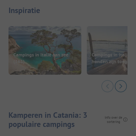
Inspiratie
Campings in Italië aan zee
Campings in Italië w
(361)
honden zijn toegest
Kamperen in Catania: 3
Info over de
populaire campings
sortering