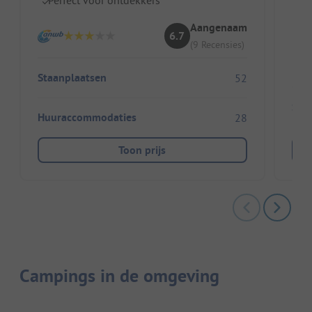
W
Aangenaam
6.7
(9 Recensies)
Staanplaatsen
52
Sta
Huuraccommodaties
28
Toon prijs
Campings in de omgeving