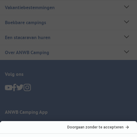
Vakantiebestemmingen
Boekbare campings
Een stacaravan huren
Over ANWB Camping
Volg ons
ANWB Camping App
nu gratis gebruiken