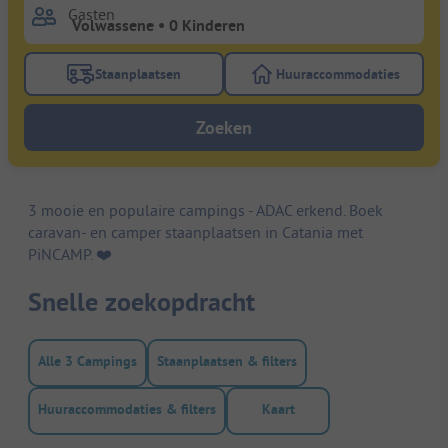
Gasten
Staanplaatsen
Huuraccommodaties
Gebruik de filterknop staanplaatsen om te zoeken na
Gebruik de filterk
Zoeken
3 mooie en populaire campings - ADAC erkend. Boek
caravan- en camper staanplaatsen in Catania met
PiNCAMP. ❤️️
Snelle zoekopdracht
Alle 3 Campings
Staanplaatsen & filters
Huuraccommodaties & filters
Kaart