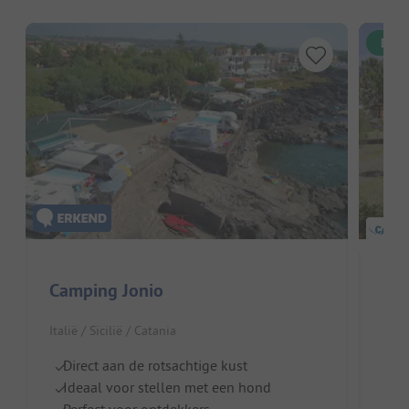
Dire
Camping Jonio
Mon
Italië / Sicilië / Catania
Itali
Direct aan de rotsachtige kust
Z
Ideaal voor stellen met een hond
B
Perfect voor ontdekkers