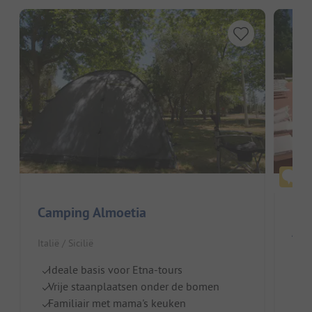
Camping Almoetia
Agr
Italië / Sicilië
Itali
Ideale basis voor Etna-tours
Vrije staanplaatsen onder de bomen
Be
Familiair met mama's keuken
Z