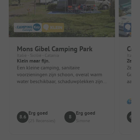
Mons Gibel Camping Park
Cam
Italië - Sicilië - Catania
Italië -
Klein maar fijn.
Zeker 
Een kleine camping, sanitaire
Zeer 
voorzieningen zijn schoon, overal warm
Goed 
water beschikbaar, schaduwplekken zijn
aan te
aanwezig, alle plaatsen hebben
watervoorz...
Erg goed
Erg goed
8.6
8
6.7
(25 Recensies)
Simone