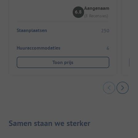
Id
Aangenaam
6.8
(8 Recensies)
Staanplaatsen
250
Huuraccommodaties
6
Toon prijs
Samen staan we sterker