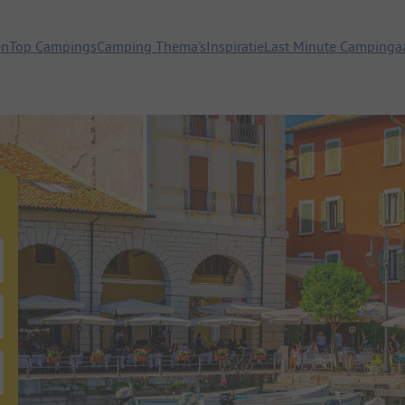
en
Top Campings
Camping Thema's
Inspiratie
Last Minute Campinga