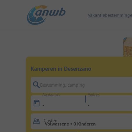
Vakantiebestemming
Kamperen in Desenzano
Bestemming, camping
Aankomst
Vertrek
-
-
Gasten