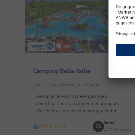
Camping Bella Italia
Italië / Veneto / Peschiera del Garda
Volop actie voor actieve gezinnen
Direct aan het Gardameer met aquapark
Peschiera is op een steenworp afstand
Goed
7.5
(293 Recensies)