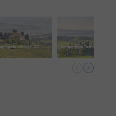
pings in Italië
(1403)
Campings in Toscane
(189)