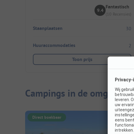
Fantastisch
9.4
(10 Recensies)
Staanplaatsen
30
Huuraccommodaties
2
Toon prijs
Campings in de omgeving
Direct boekbaar