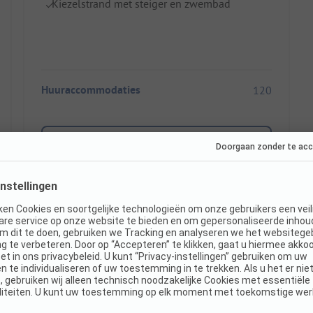
Kiezelstrand met steiger en zwembad
Huuraccommodaties
120
Toon prijs
Direct boekbaar