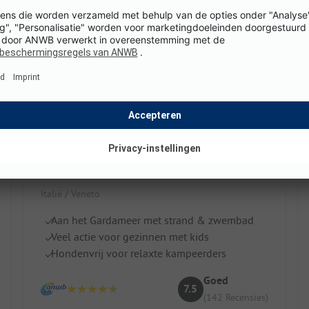
Camping Cisano e San Vito
Italië / Veneto
Aan het Gardameer met strand & zwembad
Veel actie voor gezinnen met kids
Hondenvrij voor relaxte kampeerders
Goed
7.5
(142 Recensies)