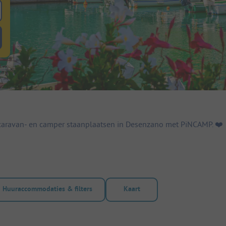
 zoeken naar staanplaatsen
lterknop huuraccommodaties om te zoeken naar huuraccommodaties
caravan- en camper staanplaatsen in Desenzano met PiNCAMP. ❤️️
Huuraccommodaties & filters
Kaart