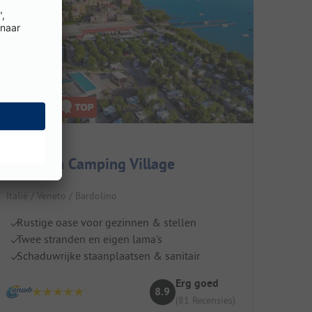
La Rocca Camping Village
Italië / Veneto / Bardolino
Rustige oase voor gezinnen & stellen
Twee stranden en eigen lama's
Schaduwrijke staanplaatsen & sanitair
Erg goed
8.9
(81 Recensies)