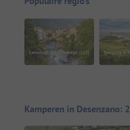
Populaire regio's
Campings in Lombardije
(115)
Camping in 
Kamperen in Desenzano: 2