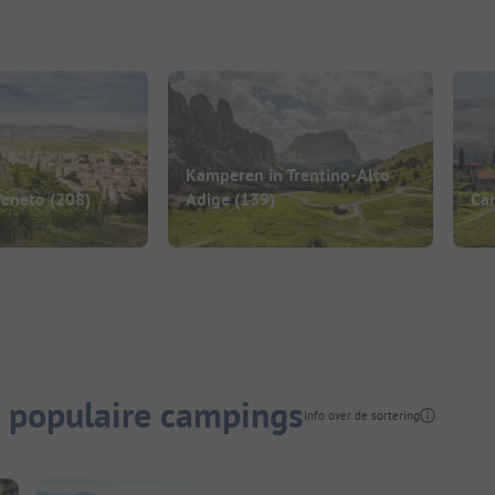
Kamperen in Trentino-Alto
Veneto
(208)
Adige
(139)
Cam
 populaire campings
Info over de sortering