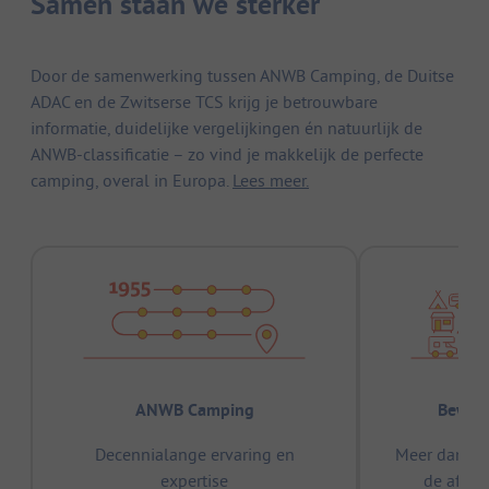
Samen staan we sterker
Door de samenwerking tussen ANWB Camping, de Duitse
ADAC en de Zwitserse TCS krijg je betrouwbare
informatie, duidelijke vergelijkingen én natuurlijk de
ANWB-classificatie – zo vind je makkelijk de perfecte
camping, overal in Europa.
Lees meer.
ANWB Camping
Bewez
Decennialange ervaring en
Meer dan 15
expertise
de afge