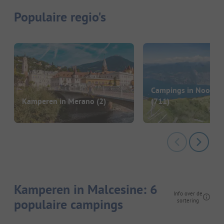
Populaire regio's
Campings in Noord-It
Kamperen in Merano
(2)
(711)
Kamperen in Malcesine: 6
Info over de
populaire campings
sortering