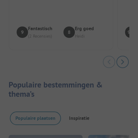
Zeer vriendelijke ontvangst...
heel l
Fantastisch
Erg goed
9
8
9.1
(2 Recensies)
Heidi
Populaire bestemmingen &
thema’s
Populaire plaatsen
Inspiratie