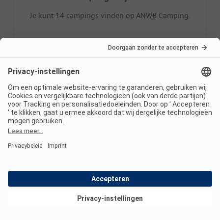
Je kunt 14 campings vinden op ANWB Camping.
Wat zijn de top 3 campings?
Bijzonder populaire campings zijn:
Camping
Martora
,
Camping Tonini
,
Baitone Alpino Nature
Village
.
Wat zijn de top 3 kenmerken
van campings?