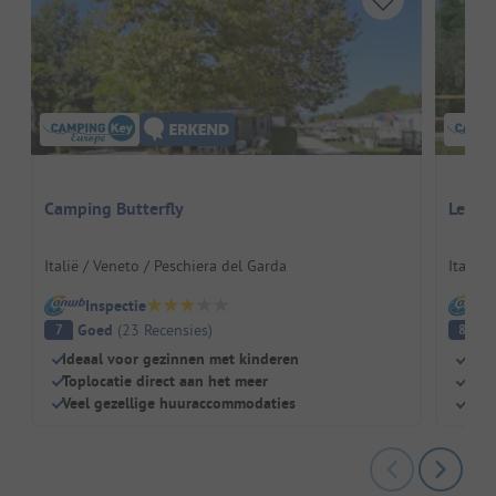
Camping Butterfly
Le Pal
Italië / Veneto / Peschiera del Garda
Italië 
Inspectie
I
Goed
(
23
Recensies
)
G
7
8
Ideaal voor gezinnen met kinderen
Dich
Toplocatie direct aan het meer
Zwe
Veel gezellige huuraccommodaties
Kind