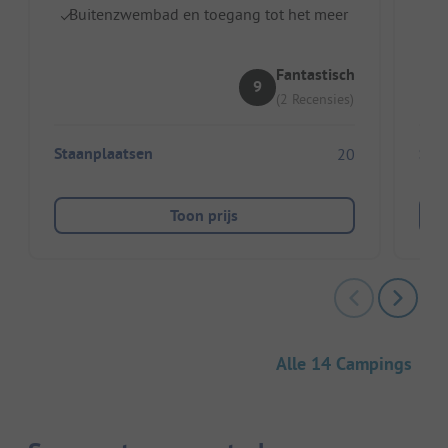
Buitenzwembad en toegang tot het meer
In
Fantastisch
9
(2 Recensies)
Staanplaatsen
Sta
20
Toon prijs
Alle 14 Campings