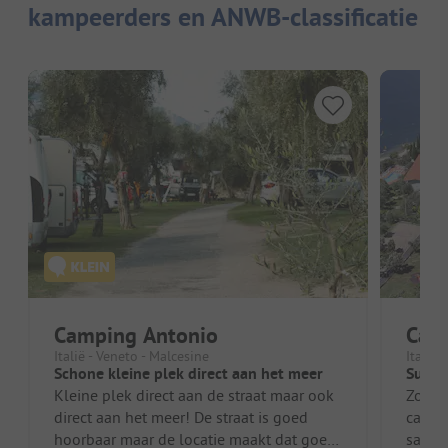
kampeerders en ANWB-classificatie
Camping Antonio
Cam
Italië - Veneto - Malcesine
Italië 
Schone kleine plek direct aan het meer
Super
Kleine plek direct aan de straat maar ook
Zoals 
direct aan het meer! De straat is goed
campi
hoorbaar maar de locatie maakt dat goed!
sanita