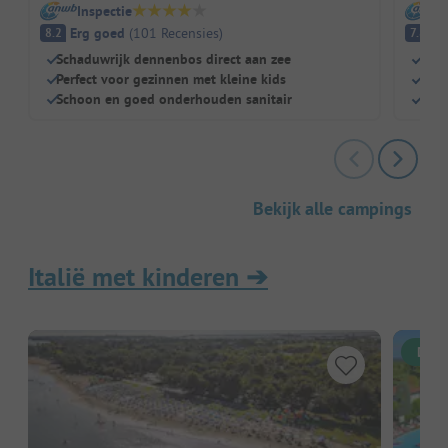
Inspectie
I
Erg goed
(
101
Recensies
)
G
8.2
7.8
Schaduwrijk dennenbos direct aan zee
Idea
Perfect voor gezinnen met kleine kids
Eno
Schoon en goed onderhouden sanitair
Staa
Bekijk alle campings
Italië met kinderen
➔
Dire