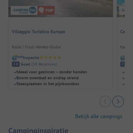
Villaggio Turistico Europa
Campin
Italië / Friuli-Veneto-Giulia
Italië 
Inspectie
I
Goed
(
58
Recensies
)
G
7.8
7.5
Ideaal voor gezinnen – zonder honden
Volo
Enorm zwembad en ondiep strand
Dire
Staanplaatsen in het pijnboombos
Pesc
Bekijk alle campings
Campinginspiratie