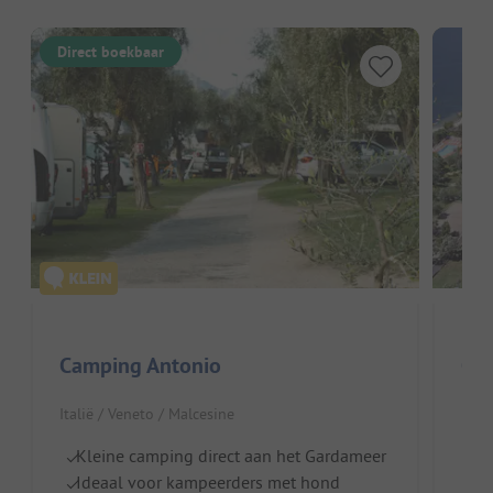
Direct boekbaar
Camping Antonio
Ca
Italië / Veneto / Malcesine
Ital
Kleine camping direct aan het Gardameer
B
Ideaal voor kampeerders met hond
W