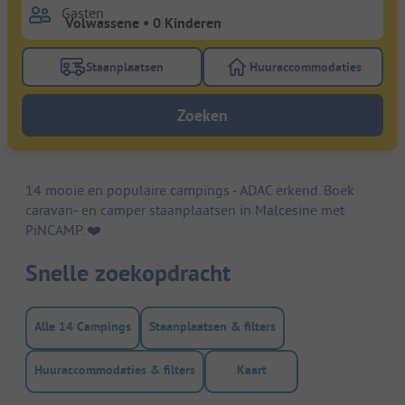
Gasten
Staanplaatsen
Huuraccommodaties
Gebruik de filterknop staanplaatsen om te zoeken na
Gebruik de filterk
Zoeken
14 mooie en populaire campings - ADAC erkend. Boek
caravan- en camper staanplaatsen in Malcesine met
PiNCAMP. ❤️️
Snelle zoekopdracht
Alle 14 Campings
Staanplaatsen & filters
Huuraccommodaties & filters
Kaart