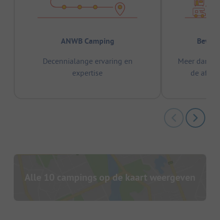
ANWB Camping
Bewez
Decennialange ervaring en
Meer dan 15
expertise
de afge
Alle 10 campings op de kaart weergeven