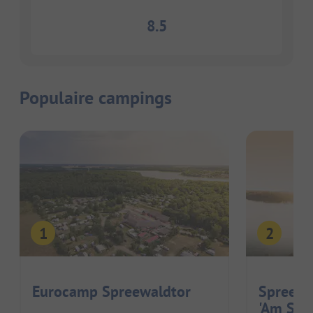
8.5
Populaire campings
Eurocamp Spreewaldtor
Spreewa
'Am See