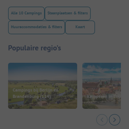
Alle 10 Campings
Staanplaatsen & filters
Huuraccommodaties & filters
Kaart
Populaire regio's
Campings bij Berlijn en
Brandenburg
(114)
Kamperen in Thürin