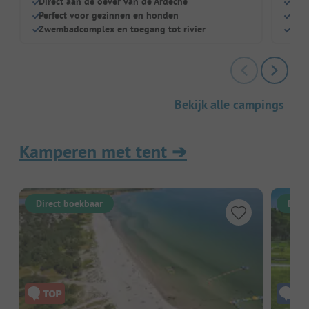
Direct aan de oever van de Ardèche
Mooi
Perfect voor gezinnen en honden
Veel
Zwembadcomplex en toegang tot rivier
Grot
Bekijk alle campings
Kamperen met tent
➔
Direct boekbaar
Dire