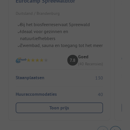
Eurocamp Spreewaldtor
Duitsland / Brandenburg
Duit
Bij het biosfeerreservaat Spreewald
Di
Ideaal voor gezinnen en
H
natuurliefhebbers
M
Zwembad, sauna en toegang tot het meer
Goed
7.8
(40 Recensies)
Sta
Staanplaatsen
130
Huu
Huuraccommodaties
40
Toon prijs