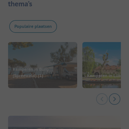
thema’s
Populaire plaatsen
Kamperen in Burg
(Spreewald)
(1)
Kamperen in Lübben