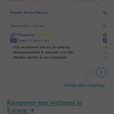
Feddet Strand Resort
Hofgu
Denemarken / Seeland
Duitsl
Inspectie
I
Goed
(
96
Recensies
)
E
7.6
8.1
Fijn zandstrand vlak bij de camping
Boer
Binnenzwembad & veel pret voor kids
Slap
Modern sanitair & een topkeuken
Groe
Bekijk alle campings
Kamperen met wellness in
Europa
➔