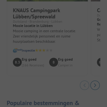
KNAUS Campingpark
Cam
Lübben/Spreewald
Duitsl
Goede
Duitsland - Brandenburg - Lübben
fietst
Mooie locatie in Lübben
Vriend
Mooie camping in een centrale locatie.
parkee
Zeer vriendelijk personeel en ruime
Stroom
huurplaatsen beschikbaar.
orde. 
ho...
Inspectie
Erg goed
Erg goed
8.3
8
8.3
(166 Recensies)
Camper:in
Populaire bestemmingen &