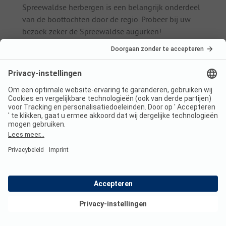
Spreewaldse herbergen is een belangrijk onderdeel
van de boottochten door de regio. Probeer bij uw
bezoek zeker de Spreewaldse augurken!
Kletterwald Lübben:
Voor gezinnen met kinderen
biedt het Kletterwald in Lübben een spannend
parcours bestaande uit wiebelige loopbruggen,
touwbanen en netbruggen. Beveiligd bewegen de
bezoekers zich op duizelingwekkende hoogte en
kunnen ze hun vaardigheden testen.
Slawenburg Raddusch:
Het burchtcomplex bij
Vetschau is een getrouwe reproductie van een
Slavische ronde burcht. Tegenwoordig wordt de burcht
gebruikt als decor voor concerten en voorstellingen.
Tourtip
Als u met uw eigen camper reist en nog wat tijd over
hebt, kunt u vanuit het Spreewald een langere tocht door