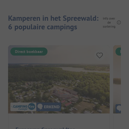
Kamperen in het Spreewald:
Info over
de
6 populaire campings
sortering
Direct boekbaar
Dire