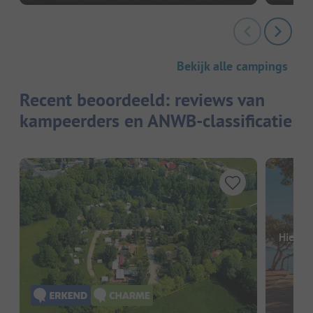
Bekijk alle campings
Recent beoordeeld: reviews van
kampeerders en ANWB-classificatie
Hier o