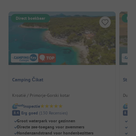
Direct boekbaar
Dire
Camping Čikat
Stran
Kroatië / Primorje-Gorski kotar
Duitsla
Inspectie
I
Erg goed
(
130
Recensies
)
E
8.4
8.8
Groot waterpark voor gezinnen
Slec
Directe zee-toegang voor zwemmers
Leuk
Hondenzandstrand voor hondenbezitters
Hond