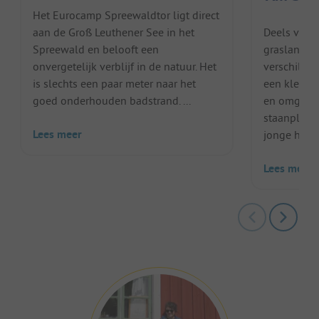
Het Eurocamp Spreewaldtor ligt direct
aan de Groß Leuthener See in het
Deels vlak,
Spreewald en belooft een
grasland m
onvergetelijk verblijf in de natuur. Het
verschille
is slechts een paar meter naar het
een klein m
goed onderhouden badstrand. ...
en omgeven
staanplaats
Lees meer
jonge heg..
Lees meer