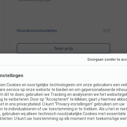
Huuraccommodaties
355
Toon prijs
 ADAC en de Zwitserse TCS krijg je betrouwbare informatie, duid
ng, overal in Europa.
Lees meer.