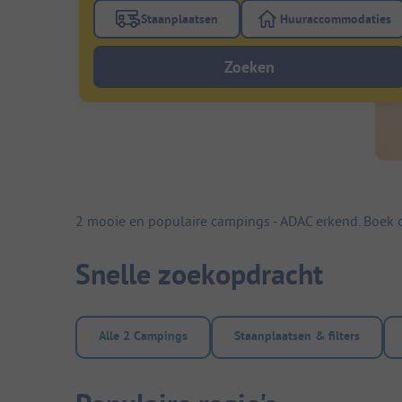
Staanplaatsen
Huuraccommodaties
Gebruik de filterknop staanplaatsen om te
Gebruik de fi
Zoeken
2 mooie en populaire campings - ADAC erkend. Boek c
Snelle zoekopdracht
Alle 2 Campings
Staanplaatsen & filters