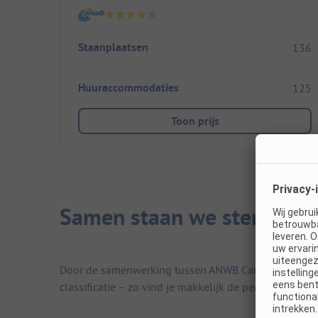
Staanplaatsen
136
Huuraccommodaties
125
Toon prijs
Samen staan we sterker
Door de samenwerking tussen ANWB Camping, de Duitse
classificatie – zo vind je makkelijk de perfecte campi