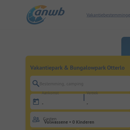
Vakantiebestemming
Vakantiepark & Bungalowpark Otterlo
Bestemming, camping
Aankomst
Vertrek
-
-
Gasten