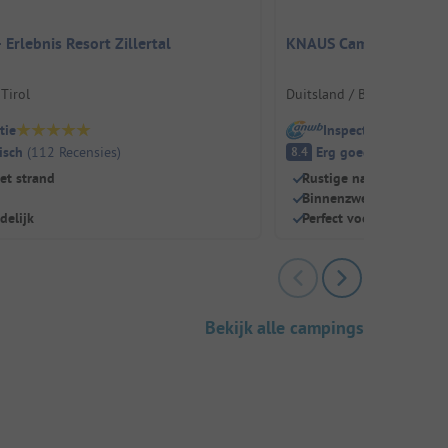
 Erlebnis Resort Zillertal
KNAUS Campingpark L
 Tirol
Duitsland / Beieren
tie
Inspectie
isch
(
112
Recensies
)
Erg goed
(
83
Recensi
8.4
het strand
Rustige natuuridylle v
Binnenzwembad & ezelri
delijk
Perfect voor kampeerde
Bekijk alle campings