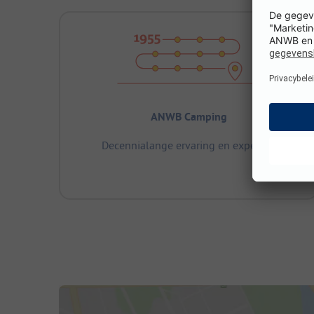
ANWB Camping
Decennialange ervaring en expertise