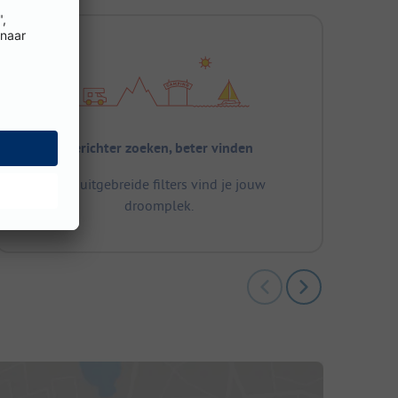
Gerichter zoeken, beter vinden
Met uitgebreide filters vind je jouw
droomplek.