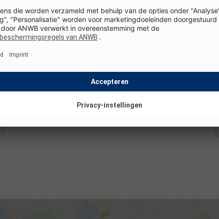
Bewezen & vertrouwd
Meer dan 15 miljoen bezoekers in de afgelopen 12
maanden