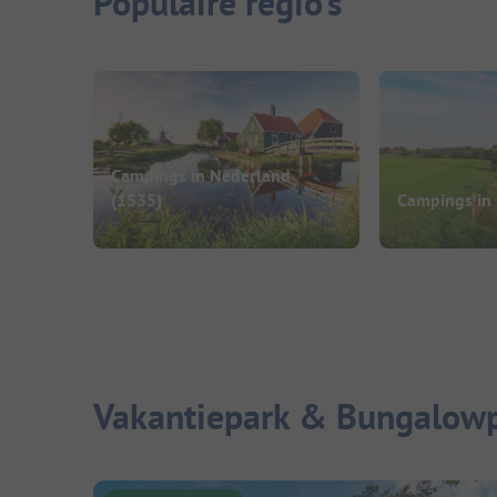
Populaire regio's
Campings in Nederland
(1535)
Campings in 
Vakantiepark & Bungalowpa