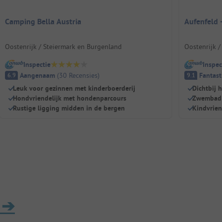
Camping Bella Austria
Aufenfeld -
Oostenrijk / Steiermark en Burgenland
Oostenrijk /
Inspectie
Inspec
Aangenaam
(
30
Recensies
)
Fantast
6.9
9.1
Leuk voor gezinnen met kinderboerderij
Dichtbij 
Hondvriendelijk met hondenparcours
Zwembad
Rustige ligging midden in de bergen
Kindvrien
➔