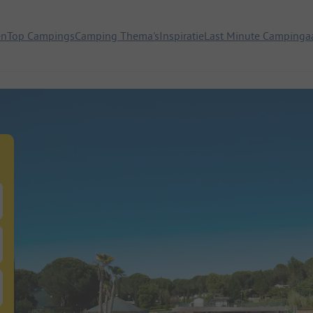
en
Top Campings
Camping Thema's
Inspiratie
Last Minute Campinga