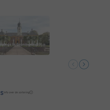
mpings in Groningen
(59)
gs
Info over de sortering