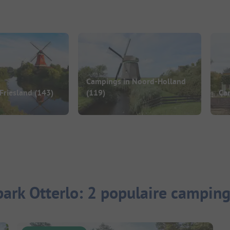
Campings in Noord-Holland
Friesland
(143)
(119)
Ca
rk Otterlo: 2 populaire campin