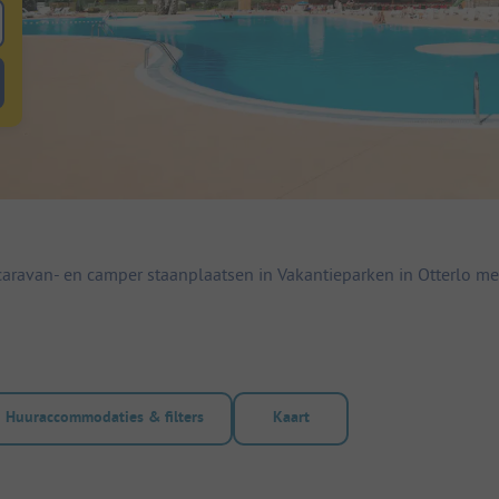
 zoeken naar staanplaatsen
lterknop huuraccommodaties om te zoeken naar huuraccommodaties
aravan- en camper staanplaatsen in Vakantieparken in Otterlo me
Huuraccommodaties & filters
Kaart