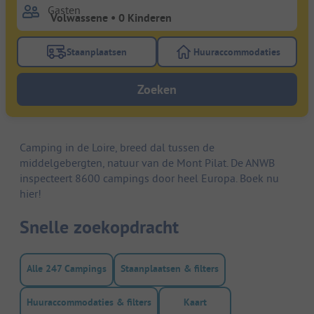
Gasten
Staanplaatsen
Huuraccommodaties
Gebruik de filterknop staanplaatsen om te zoeken na
Gebruik de filterk
Zoeken
Camping in de Loire, breed dal tussen de
middelgebergten, natuur van de Mont Pilat. De ANWB
inspecteert 8600 campings door heel Europa. Boek nu
hier!
Snelle zoekopdracht
Alle 247 Campings
Staanplaatsen & filters
Huuraccommodaties & filters
Kaart