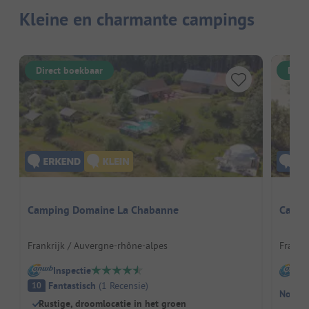
Kleine en charmante campings
Direct boekbaar
Dire
Camping Domaine La Chabanne
Campi
Frankrijk / Auvergne-rhône-alpes
Frankri
Inspectie
I
Fantastisch
(
1
Recensie
)
10
Nog ge
Rustige, droomlocatie in het groen