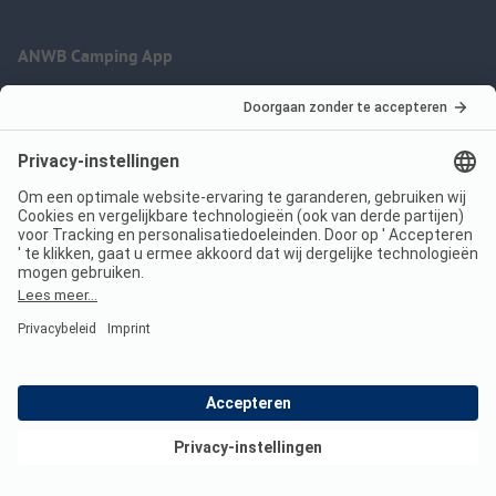
ANWB Camping App
nu gratis gebruiken
Imprint
Voorwaarden
Jouw privacy
Wet digitale diensten
anwbcamping.nl
We are family