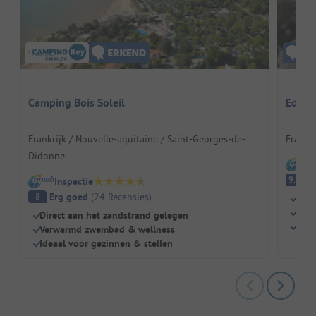
Camping Bois Soleil
Eden 
Frankrijk / Nouvelle-aquitaine / Saint-Georges-de-
Frankr
Didonne
I
Fa
9.4
Inspectie
Erg goed
(
24
Recensies
)
8
Weid
Idea
Direct aan het zandstrand gelegen
Ruim
Verwarmd zwembad & wellness
Ideaal voor gezinnen & stellen