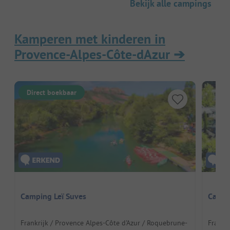
Bekijk alle campings
Kamperen met kinderen in
Provence-Alpes-Côte-dAzur
➔
Direct boekbaar
Camping Leï Suves
Campi
Frankrijk / Provence Alpes-Côte d'Azur / Roquebrune-
Frankri