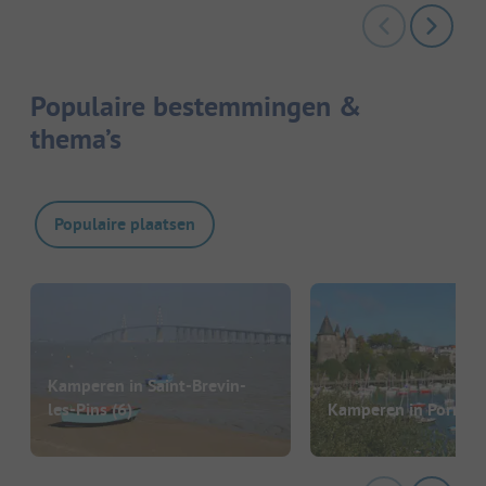
Populaire bestemmingen &
thema’s
Populaire plaatsen
Kamperen in Saint-Brevin-
les-Pins
(6)
Kamperen in Pornic
(