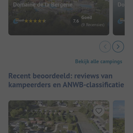
Domaine de la Bergerie
Domai
Goed
7.6
(9 Recensies)
Bekijk alle campings
Recent beoordeeld: reviews van
kampeerders en ANWB-classificatie