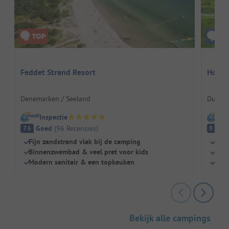
Feddet Strand Resort
Hofgu
Denemarken / Seeland
Duitsl
Inspectie
I
Goed
(
96
Recensies
)
E
7.6
8.1
Fijn zandstrand vlak bij de camping
Boer
Binnenzwembad & veel pret voor kids
Slap
Modern sanitair & een topkeuken
Groe
Bekijk alle campings