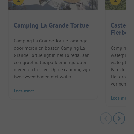
Camping La Grande Tortue
Castel 
Fierbois
Camping La Grande Tortue: omringd
door meren en bossen Camping La
Camping Cas
Grande Tortue ligt in het Loiredal aan
waterpret v
een groot natuurpark omringd door
waterplezie
meren en bossen. Op de camping zijn
Parc de Fie
twee zwembaden met water...
Het grote 
vormen, kent
Lees meer
Lees meer