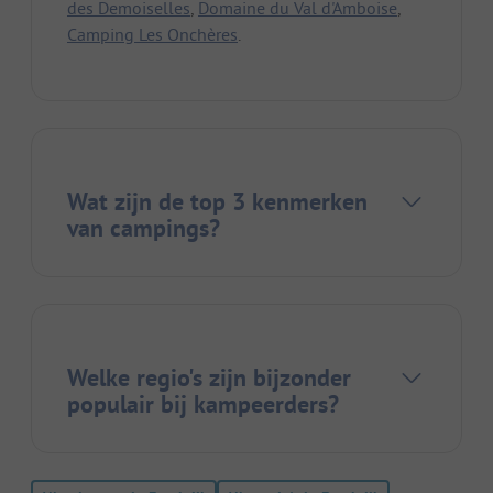
des Demoiselles
,
Domaine du Val d'Amboise
,
Camping Les Onchères
.
Wat zijn de top 3 kenmerken
van campings?
Welke regio's zijn bijzonder
populair bij kampeerders?