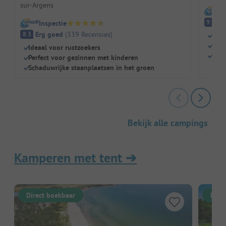
sur-Argens
I
Fa
9.9
Inspectie
Erg goed
(
339
Recensies
)
8.3
Prov
Grot
Ideaal voor rustzoekers
Zwe
Perfect voor gezinnen met kinderen
Schaduwrijke staanplaatsen in het groen
Bekijk alle campings
Kamperen met tent
➔
Direct boekbaar
Dire