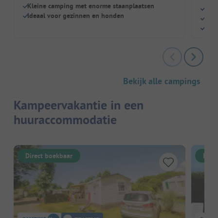
Kleine camping met enorme staanplaatsen
Duur
Ideaal voor gezinnen en honden
Ezel
Grot
Bekijk alle campings
Kampeervakantie in een
huuraccommodatie
Direct boekbaar
Dire