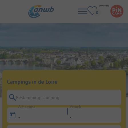
Campings in de Loire
Bestemming, camping
Aankomst
Vertrek
-
-