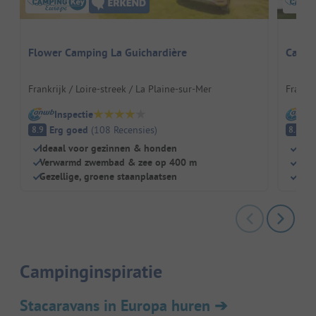
Flower Camping La Guichardière
Campi
Frankrijk / Loire-streek / La Plaine-sur-Mer
Frankri
Inspectie
I
Erg goed
(
108
Recensies
)
E
8.9
8.8
Ideaal voor gezinnen & honden
Idea
Verwarmd zwembad & zee op 400 m
Ver
Gezellige, groene staanplaatsen
Priv
Campinginspiratie
Stacaravans in Europa huren
➔