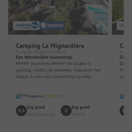
Camping La Mignardière
Cam
Frankrijk - Midden-Frankrijk
Frankr
Een fatsoenlijke tussenstop
Goed 
##### Voordelen ##### De locatie is
👍 Tus
gunstig, vlakbij de snelweg, waardoor het
Magny
ideaal is voor een tussenstop op weg
rustig
naar het zuiden. De plaatsen en h...
Inspectie
Erg goed
Erg goed
8.8
8
8.2
(585 Recensies)
Mick M