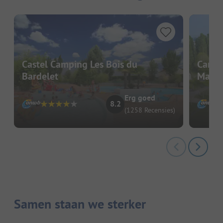
Castel Camping Les Bois du
Campi
Bardelet
Marai
Erg goed
8.2
(1258 Recensies)
Samen staan we sterker