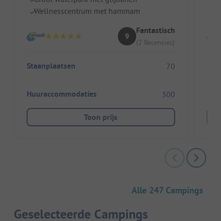
Wellnesscentrum met hammam
O
Fantastisch
9
(2 Recensies)
Staanplaatsen
Sta
70
Huuraccommodaties
Huu
300
Toon prijs
Alle 247 Campings
Geselecteerde Campings