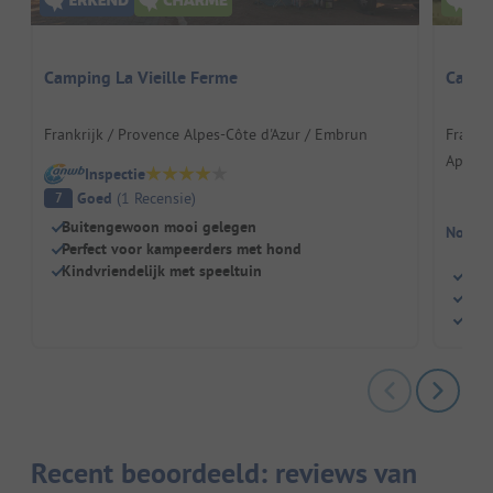
Camping La Vieille Ferme
Campé
Frankrijk / Provence Alpes-Côte d'Azur / Embrun
Frankri
Apollin
Inspectie
Goed
(
1
Recensie
)
7
Buitengewoon mooi gelegen
Nog ge
Perfect voor kampeerders met hond
Kindvriendelijk met speeltuin
Idyl
Voor
Sta
Recent beoordeeld: reviews van