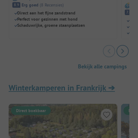
Erg goed
(
8
Recensies
)
8.9
I
G
7.6
Direct aan het fijne zandstrand
Perfect voor gezinnen met hond
Terr
Schaduwrijke, groene staanplaatsen
Eige
Perf
Bekijk alle campings
Winterkamperen in Frankrijk
➔
Direct boekbaar
Dire
Hier