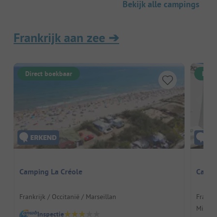
Bekijk alle campings
Frankrijk aan zee
➔
Direct boekbaar
Dire
Camping La Créole
Camp 
Frankrijk / Occitanië / Marseillan
Frankri
Mimos
Inspectie