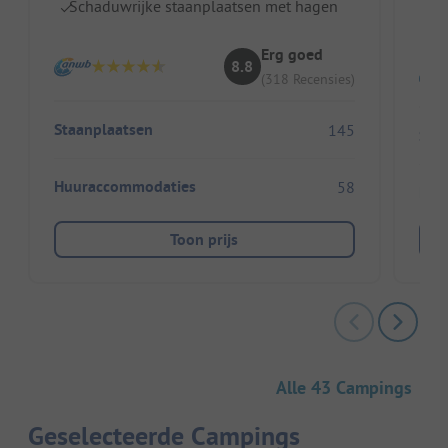
Schaduwrijke staanplaatsen met hagen
Z
Erg goed
8.8
(318 Recensies)
Staanplaatsen
145
Sta
Huuraccommodaties
58
Huu
Toon prijs
Alle 43 Campings
Geselecteerde Campings