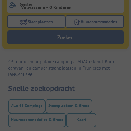
Gasten
Staanplaatsen
Huuraccommodaties
Gebruik de filterknop staanplaatsen om te zoeken na
Gebruik de filterk
Zoeken
43 mooie en populaire campings - ADAC erkend. Boek
caravan- en camper staanplaatsen in Prunières met
PiNCAMP. ❤️️
Snelle zoekopdracht
Alle 43 Campings
Staanplaatsen & filters
Huuraccommodaties & filters
Kaart