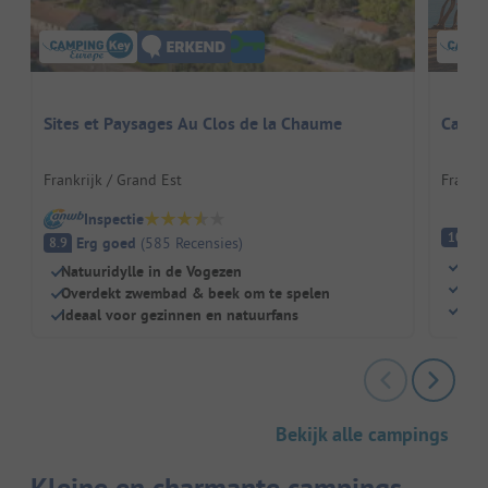
Sites et Paysages Au Clos de la Chaume
Campi
Frankrijk / Grand Est
Frankri
Inspectie
Fa
10
Erg goed
(
585
Recensies
)
8.9
Idea
Natuuridylle in de Vogezen
Wel
Overdekt zwembad & beek om te spelen
Op s
Ideaal voor gezinnen en natuurfans
Bekijk alle campings
Kleine en charmante campings