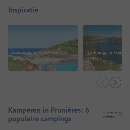
Inspiratie
Campings in Zuid-Frankrijk
Campings in Frankrij
aan zee
(117)
(242)
Kamperen in Prunières: 6
Info over de
populaire campings
sortering