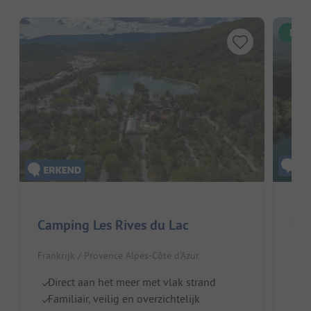
Dire
Sun
Camping Les Rives du Lac
Fran
Frankrijk / Provence Alpes-Côte d'Azur
Prun
Direct aan het meer met vlak strand
S
Familiair, veilig en overzichtelijk
Id