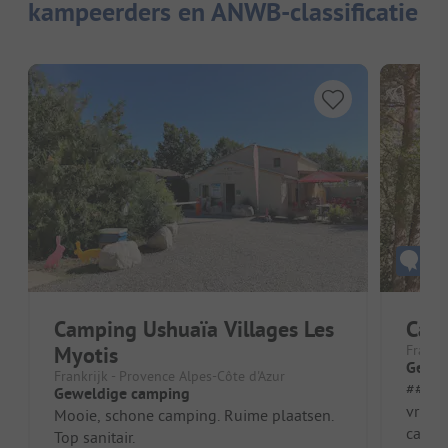
kampeerders en ANWB-classificatie
Camping Ushuaïa Villages Les
Camp
Myotis
Frankr
Geweld
Frankrijk - Provence Alpes-Côte d'Azur
##### Voo
Geweldige camping
vrien
Mooie, schone camping. Ruime plaatsen.
campi
Top sanitair.