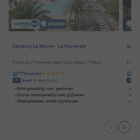
Camping La Baume - La Palmeraie
Sunêli
Frankrijk / Provence Alpes-Côte d'Azur / Fréjus
Frankri
Inspectie
I
Goed
(
8
Recensies
)
E
7
8
Echt geweldig voor gezinnen
Schi
Enorm zwemparadijs met glijbanen
Idea
Staanplaatsen onder pijnbomen
Zwem