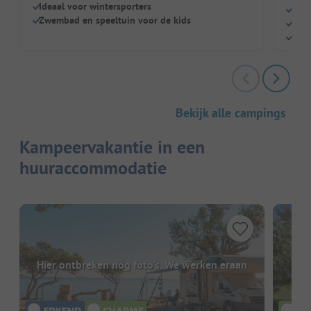
Ideaal voor wintersporters
Prac
Zwembad en speeltuin voor de kids
Slec
Geze
Bekijk alle campings
Kampeervakantie in een
huuraccommodatie
Hier ontbreken nog foto's. We werken eraan