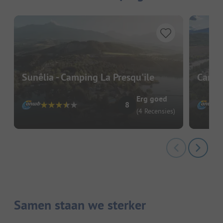
Sunêlia - Camping La Presqu'ile
Campi
Erg goed
8
(4 Recensies)
Samen staan we sterker