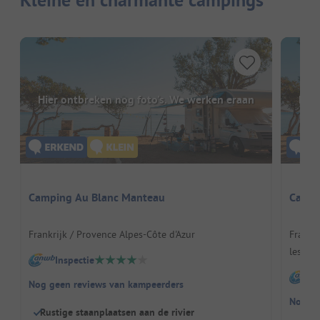
Hier ontbreken nog foto's. We werken eraan
Hier
Camping Au Blanc Manteau
Campi
Frankrijk / Provence Alpes-Côte d'Azur
Frankr
les-Alp
Inspectie
I
Nog geen reviews van kampeerders
Nog ge
Rustige staanplaatsen aan de rivier