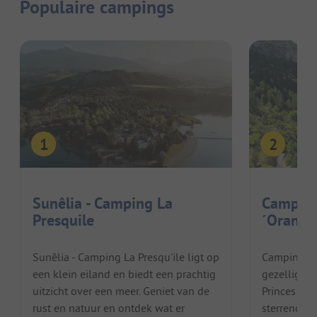
Populaire campings
Sunêlia - Camping La
Camping
Presquile
´Orange
Sunêlia - Camping La Presqu'ile ligt op
Camping Le
een klein eiland en biedt een prachtig
gezellige,
uitzicht over een meer. Geniet van de
Princes dOr
rust en natuur en ontdek wat er
sterrencamp