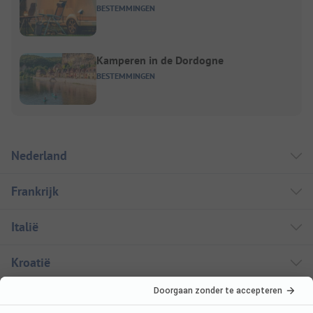
BESTEMMINGEN
Kamperen in de Dordogne
BESTEMMINGEN
Nederland
Frankrijk
Italië
Kroatië
Oostenrijk