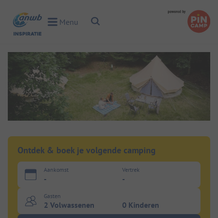
Toggle Search
Menu
Toggle Menu
Ontdek & boek je volgende camping
Aankomst
Vertrek
-
-
Gasten
2 Volwassenen
0 Kinderen