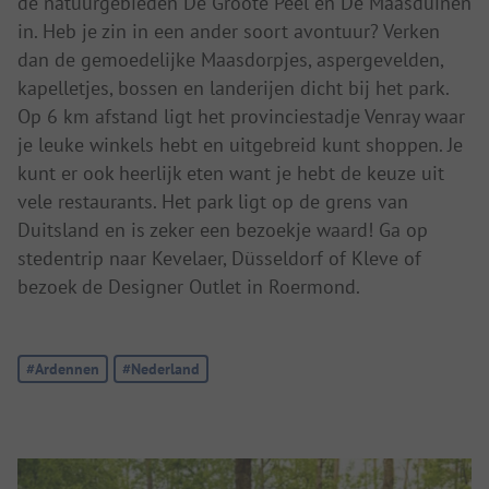
de natuurgebieden De Groote Peel en De Maasduinen
in. Heb je zin in een ander soort avontuur? Verken
dan de gemoedelijke Maasdorpjes, aspergevelden,
kapelletjes, bossen en landerijen dicht bij het park.
Op 6 km afstand ligt het provinciestadje Venray waar
je leuke winkels hebt en uitgebreid kunt shoppen. Je
kunt er ook heerlijk eten want je hebt de keuze uit
vele restaurants. Het park ligt op de grens van
Duitsland en is zeker een bezoekje waard! Ga op
stedentrip naar Kevelaer, Düsseldorf of Kleve of
bezoek de Designer Outlet in Roermond.
Tag:
#Ardennen
Tag:
#Nederland