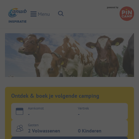
Toggle Search
Menu
Toggle Menu
Ontdek & boek je volgende camping
Aankomst
Vertrek
-
-
Gasten
2 Volwassenen
0 Kinderen