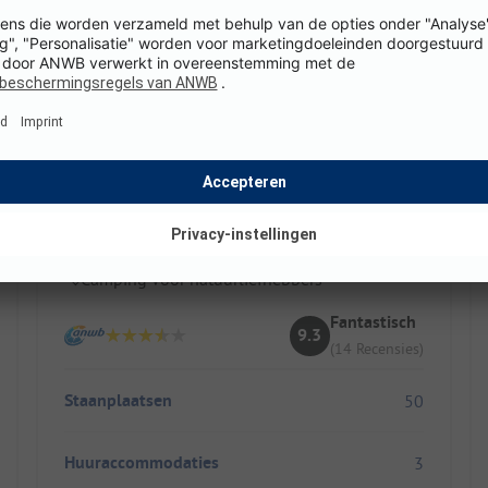
Campingplatz An der Havel
Duitsland / Brandenburg
Direct aan de Havel met steiger
Modern en brandschoon sanitair
Camping voor natuurliefhebbers
Fantastisch
9.3
(14 Recensies)
Staanplaatsen
50
Huuraccommodaties
3