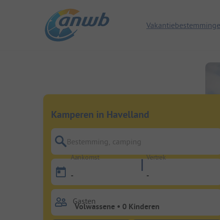
Vakantiebestemming
Kamperen in Havelland
Bestemming, camping
Aankomst
Vertrek
-
-
Gasten