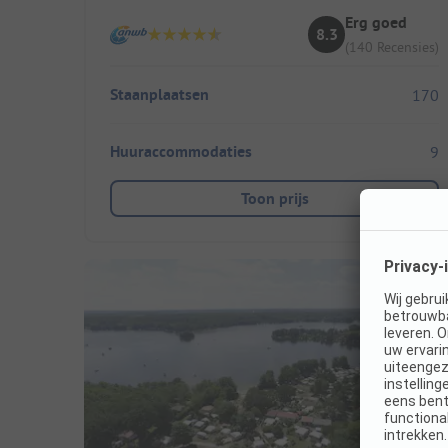
Erg goed
8.3
(140 Recensies)
Staanplaatsen
170
Huuraccommodaties
9
Toon prijs