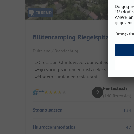
Blütencamping Riegelspitze
Duitsland / Brandenburg
Direct aan Glindowsee voor watersport
Fijn voor gezinnen en rustzoekers
Modern sanitair en restaurant
Fantastisch
9
(140 Recensies)
Staanplaatsen
134
Huuraccommodaties
42