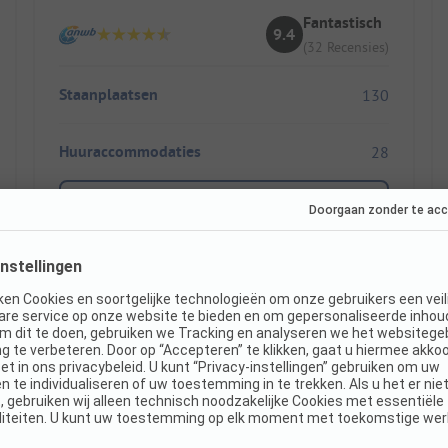
Fantastisch
9.4
(32 Recensies)
Staanplaatsen
130
Huuraccommodaties
28
Toon prijs