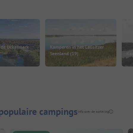
 de Uckermark
Kamperen in het Lausitzer
Seenland
(19)
Ka
populaire campings
Info over de sortering