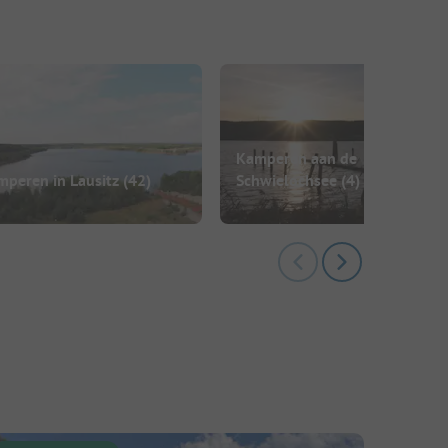
Kamperen aan de
mperen in Lausitz
(42)
Schwielochsee
(4)