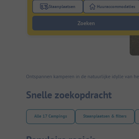
Staanplaatsen
Huuraccommodaties
Gebruik de filterknop staanplaatsen om te
Gebruik de fi
Zoeken
Ontspannen kamperen in de natuurlijke idylle van h
Snelle zoekopdracht
Alle 17 Campings
Staanplaatsen & filters