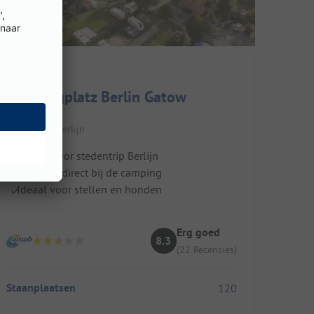
Campingplatz Berlin Gatow
Duitsland / Berlijn
Perfect voor stedentrip Berlijn
Bushalte direct bij de camping
Ideaal voor stellen en honden
Erg goed
8.3
(22 Recensies)
Staanplaatsen
120