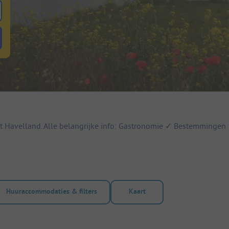
 zoeken naar staanplaatsen
lterknop huuraccommodaties om te zoeken naar huuraccommodaties
et Havelland. Alle belangrijke info: Gastronomie ✓ Bestemming
Huuraccommodaties & filters
Kaart