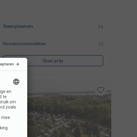
Staanplaatsen
26
Huuraccommodaties
10
Toon prijs