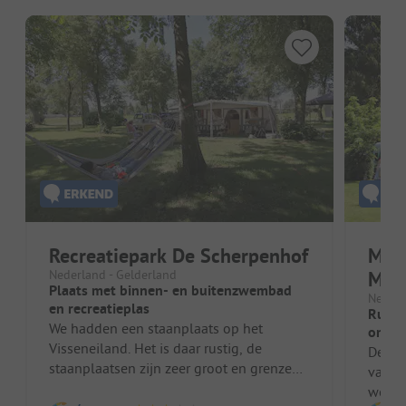
Recreatiepark De Scherpenhof
Mol
Nederland - Gelderland
Mol
Plaats met binnen- en buitenzwembad
Nederl
en recreatieplas
Rusti
We hadden een staanplaats op het
om el
Visseneiland. Het is daar rustig, de
De ca
staanplaatsen zijn zeer groot en grenzen
van he
aan de IJssel of het recreatieplas. Er...
welko