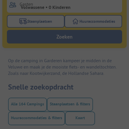
Gasten
Staanplaatsen
Huuraccommodaties
Gebruik de filterknop staanplaatsen om te zoeken na
Gebruik de filterk
Zoeken
Op de camping in Garderen kampeer je midden in de
Veluwe en maak je de mooiste fiets- en wandeltochten.
Zoals naar Kootwijkerzand, de Hollandse Sahara.
Snelle zoekopdracht
Alle 164 Campings
Staanplaatsen & filters
Huuraccommodaties & filters
Kaart