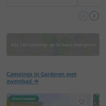
Alle 164 campings op de kaart weergeven
Campings in Garderen met
zwembad
➔
Direct boekbaar
Dire