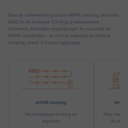
Door de samenwerking tussen ANWB Camping, de Duitse
ADAC en de Zwitserse TCS krijg je betrouwbare
informatie, duidelijke vergelijkingen én natuurlijk de
ANWB-classificatie – zo vind je makkelijk de perfecte
camping, overal in Europa.
Lees meer.
ANWB Camping
Bewez
Decennialange ervaring en
Meer dan 15
expertise
de afge