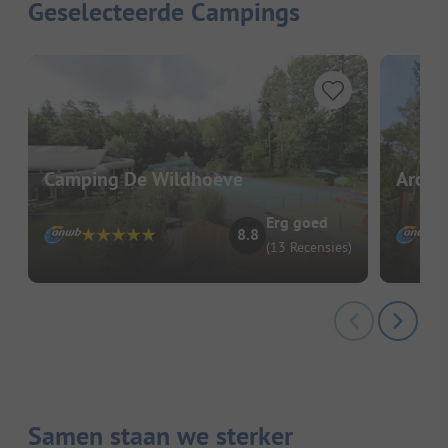
Geselecteerde Campings
Camping De Wildhoeve
Ardoe
Erg goed
8.8
(13 Recensies)
Samen staan we sterker