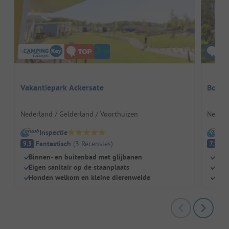
Vakantiepark Ackersate
Bos P
Nederland / Gelderland / Voorthuizen
Nederl
Inspectie
I
Fantastisch
(
3
Recensies
)
G
9.3
7.9
Binnen- en buitenbad met glijbanen
Scha
Eigen sanitair op de staanplaats
Buit
Honden welkom en kleine dierenweide
Perf