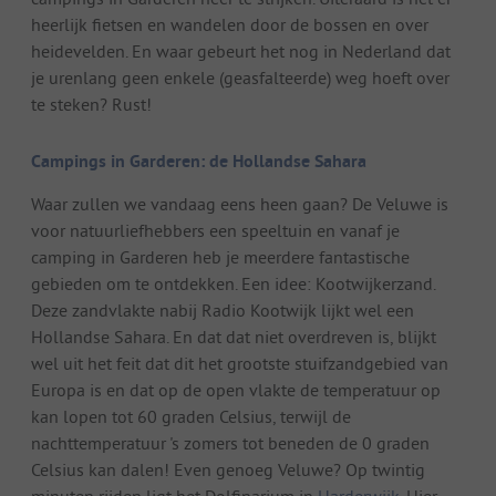
heerlijk fietsen en wandelen door de bossen en over
heidevelden. En waar gebeurt het nog in Nederland dat
je urenlang geen enkele (geasfalteerde) weg hoeft over
te steken? Rust!
Campings in Garderen: de Hollandse Sahara
Waar zullen we vandaag eens heen gaan? De Veluwe is
voor natuurliefhebbers een speeltuin en vanaf je
camping in Garderen heb je meerdere fantastische
gebieden om te ontdekken. Een idee: Kootwijkerzand.
Deze zandvlakte nabij Radio Kootwijk lijkt wel een
Hollandse Sahara. En dat dat niet overdreven is, blijkt
wel uit het feit dat dit het grootste stuifzandgebied van
Europa is en dat op de open vlakte de temperatuur op
kan lopen tot 60 graden Celsius, terwijl de
nachttemperatuur 's zomers tot beneden de 0 graden
Celsius kan dalen! Even genoeg Veluwe? Op twintig
minuten rijden ligt het Dolfinarium in
Harderwijk
. Hier