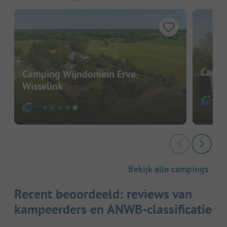
Campi
Camping Wijndomein Erve
Wisselink
Bekijk alle campings
Recent beoordeeld: reviews van
kampeerders en ANWB-classificatie