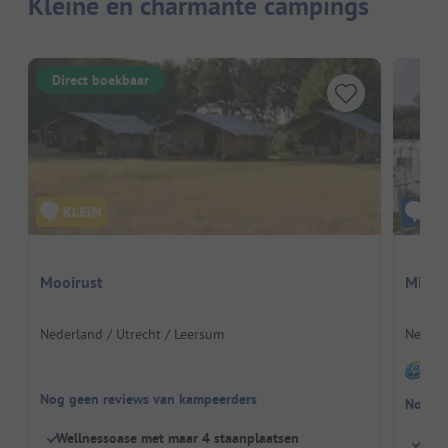
Kleine en charmante campings
Direct boekbaar
Mooirust
Minic
Nederland / Utrecht / Leersum
Nederl
I
Nog geen reviews van kampeerders
Nog ge
Wellnessoase met maar 4 staanplaatsen
Rust