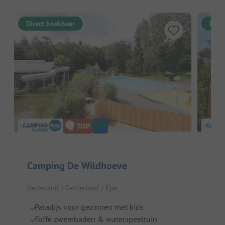
Direct boekbaar
Dire
Camping De Wildhoeve
Ard
Nederland / Gelderland / Epe
Nede
Paradijs voor gezinnen met kids
G
Toffe zwembaden & waterspeeltuin
B