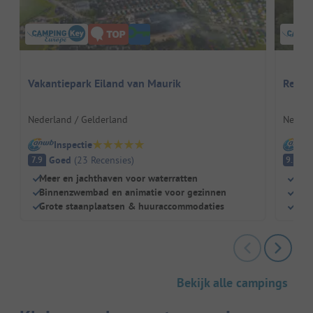
Vakantiepark Eiland van Maurik
Recre
Nederland / Gelderland
Nederl
Inspectie
I
Goed
(
23
Recensies
)
Fa
7.9
9.5
Meer en jachthaven voor waterratten
Stra
Binnenzwembad en animatie voor gezinnen
Gewe
Grote staanplaatsen & huuraccommodaties
Staa
Bekijk alle campings