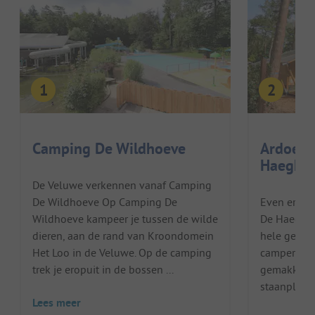
Camping De Wildhoeve
Ardoer 
Haegheh
De Veluwe verkennen vanaf Camping
De Wildhoeve Op Camping De
Even ertus
Wildhoeve kampeer je tussen de wilde
De Haegheh
dieren, aan de rand van Kroondomein
hele gezin?
Het Loo in de Veluwe. Op de camping
camper of c
trek je eropuit in de bossen ...
gemakkelij
staanplaats
Lees meer