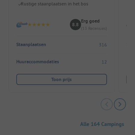
Rustige staanplaatsen in het bos
Be
Erg goed
8.8
(13 Recensies)
Staanplaatsen
Sta
316
Huuraccommodaties
Huu
12
Toon prijs
Alle 164 Campings