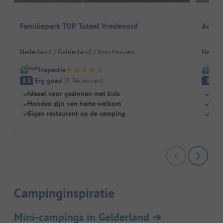
Familiepark TOP Totaal Vredeoord
Aqua 
Nederland / Gelderland / Voorthuizen
Nederl
Inspectie
I
Erg goed
(
3
Recensies
)
E
8.3
8
Ideaal voor gezinnen met kids
Aan 
Honden zijn van harte welkom
Supe
Eigen restaurant op de camping
Toff
Campinginspiratie
Mini-campings in Gelderland
➔