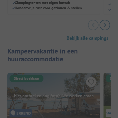
Glampingtenten met eigen hottub
Hond
Hondenvrije rust voor gezinnen & stellen
Nabi
Bekijk alle campings
Kampeervakantie in een
huuraccommodatie
Direct boekbaar
Dire
Hier ontbreken nog foto's. We werken eraan