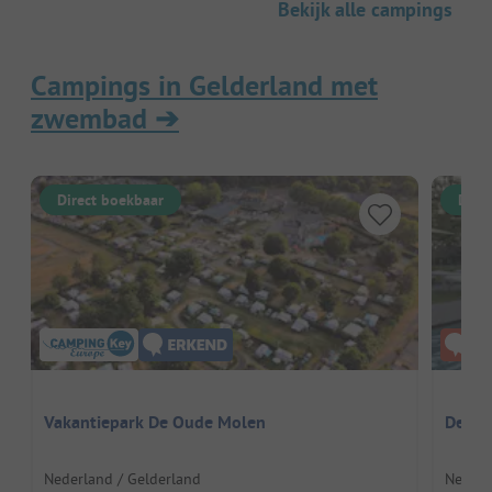
Bekijk alle campings
Campings in Gelderland met
zwembad
➔
Direct boekbaar
Dire
Vakantiepark De Oude Molen
De Tw
Nederland / Gelderland
Nederl