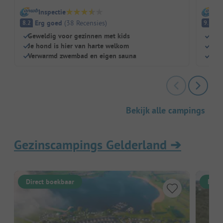
Inspectie
I
Erg goed
(
38
Recensies
)
Fa
8.2
9.1
Geweldig voor gezinnen met kids
Idea
Je hond is hier van harte welkom
Gew
Verwarmd zwembad en eigen sauna
Ruim
Bekijk alle campings
Gezinscampings Gelderland
➔
Direct boekbaar
Dire