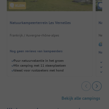
Natuurkampeerterrein Les Vernelles
Natuu
Frankrijk / Auvergne-rhône-alpes
Nederl
I
Nog geen reviews van kampeerders
Nog ge
Puur natuurvakantie in het groen
Rust
Min camping met 11 staanplaatsen
Eige
Ideaal voor rustzoekers met hond
Hond
Bekijk alle campings