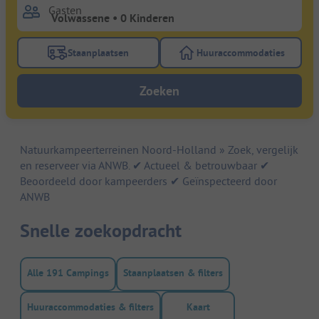
Gasten
Staanplaatsen
Huuraccommodaties
Gebruik de filterknop staanplaatsen om te zoeken na
Gebruik de filterk
Zoeken
Natuurkampeerterreinen Noord-Holland » Zoek, vergelijk
en reserveer via ANWB. ✔ Actueel & betrouwbaar ✔
Beoordeeld door kampeerders ✔ Geïnspecteerd door
ANWB
Snelle zoekopdracht
Alle 191 Campings
Staanplaatsen & filters
Huuraccommodaties & filters
Kaart