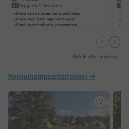
Erg goed
(
32
Recensies
)
Fa
8.2
9
Direct aan de Sauer om te peddelen.
Nat
Ideaal voor gezinnen met honden.
Gewe
Gratis zwembad voor kampeerders.
Grot
Bekijk alle campings
Natuurkampeerterreinen
➔