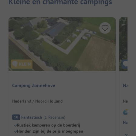
Kleine en charmante campings
Camping Zonnehove
Natuu
Nederland / Noord-Holland
Nederl
I
Fantastisch
(
1
Recensie
)
10
Nog ge
Rustiek kamperen op de boerderij
Honden zijn bij de prijs inbegrepen
Voor