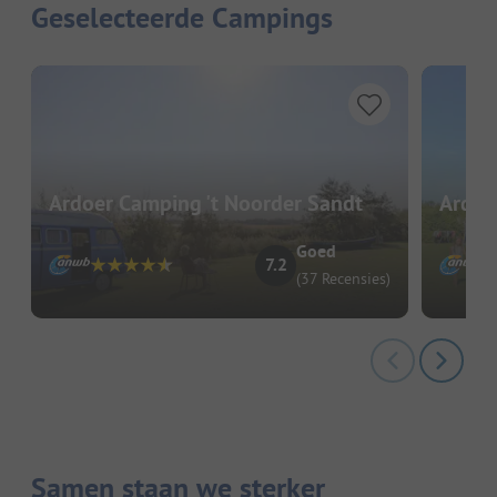
Geselecteerde Campings
Ardoer Camping 't Noorder Sandt
Ardoe
Goed
7.2
(37 Recensies)
Samen staan we sterker