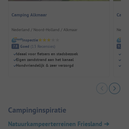
Camping Alkmaar
Campi
Nederland / Noord-Holland / Alkmaar
Nederl
Inspectie
I
Goed
(
13
Recensies
)
Fa
7.8
9.5
Ideaal voor fietsers en stadsbezoek
Dire
Eigen zandstrand aan het kanaal
Idea
Hondvriendelijk & zeer verzorgd
Scho
Campinginspiratie
Natuurkampeerterreinen Friesland
➔