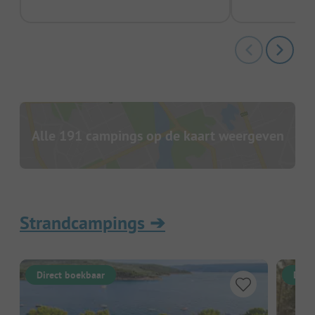
Alle 191 campings op de kaart weergeven
Strandcampings
➔
Direct boekbaar
Dire