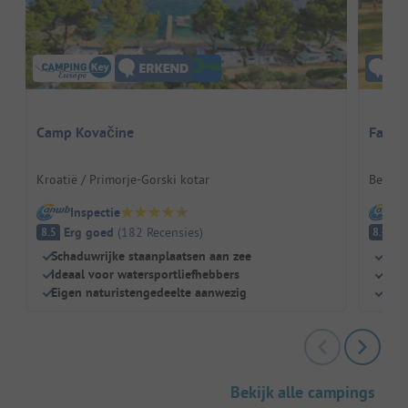
Camp Kovačine
Famil
Kroatië / Primorje-Gorski kotar
België
Inspectie
I
Erg goed
(
182
Recensies
)
E
8.5
8.4
Schaduwrijke staanplaatsen aan zee
Avon
Ideaal voor watersportliefhebbers
Wate
Eigen naturistengedeelte aanwezig
Grot
Bekijk alle campings