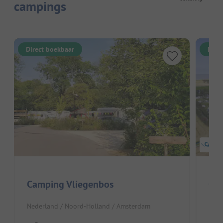
campings
Direct boekbaar
Dire
Camping Vliegenbos
Ca
Nederland / Noord-Holland / Amsterdam
Nede