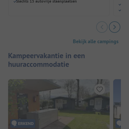
Slechts 15 autovrije staanplaatsen
Groe
Hond
Bekijk alle campings
Kampeervakantie in een
huuraccommodatie