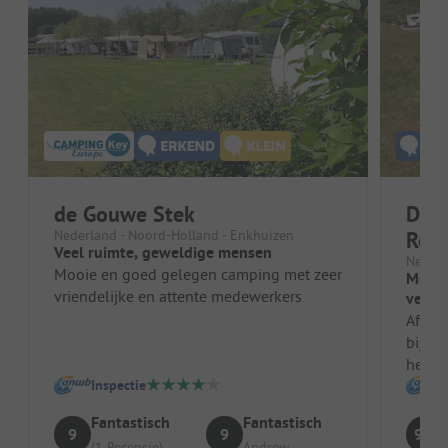
de Gouwe Stek
Dui
Nederland - Noord-Holland - Enkhuizen
Rob
Veel ruimte, geweldige mensen
Nederl
Mooie en goed gelegen camping met zeer
Mooie
vriendelijke en attente medewerkers
verbe
Afgezi
bij d
heerl
Inspectie
plaats
Fantastisch
Fantastisch
9
9
9.3
(1 Recensie)
Andrew