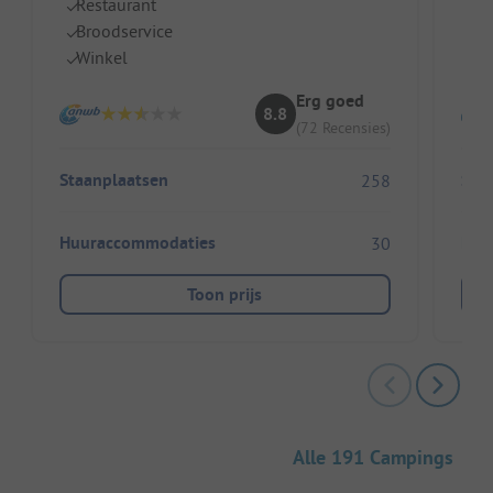
Restaurant
I
Broodservice
Z
Winkel
Ge
Erg goed
8.8
(72 Recensies)
Staanplaatsen
Sta
258
Huuraccommodaties
Huu
30
Toon prijs
Alle 191 Campings