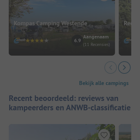
Kompas Camping Westende
Recre
Aangenaam
6.9
(11 Recensies)
Bekijk alle campings
Recent beoordeeld: reviews van
kampeerders en ANWB-classificatie