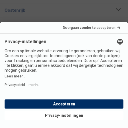
Oostenrijk
Vakantiebestemmingen
Boekbare campings
Een stacaravan huren
Over ANWB Camping
Volg ons
ANWB Camping App