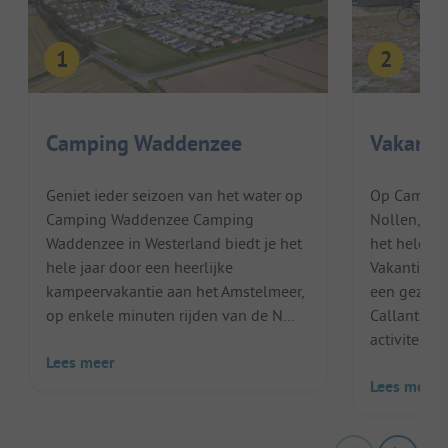
Camping Waddenzee
Vakanti
Geniet ieder seizoen van het water op
Op Camping
Camping Waddenzee Camping
Nollen, vo
Waddenzee in Westerland biedt je het
het hele g
hele jaar door een heerlijke
Vakantiepar
kampeervakantie aan het Amstelmeer,
een gezelli
op enkele minuten rijden van de N...
Callantsoog
activiteiten 
Lees meer
Lees meer