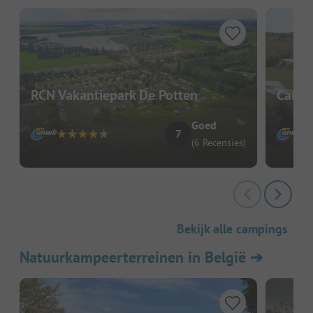
RCN Vakantiepark De Potten
Campi
Goed
7
(6 Recensies)
Bekijk alle campings
Natuurkampeerterreinen in België
➔