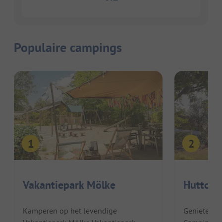
Populaire campings
Vakantiepark Mölke
Huttopi
Kamperen op het levendige
Genieten i