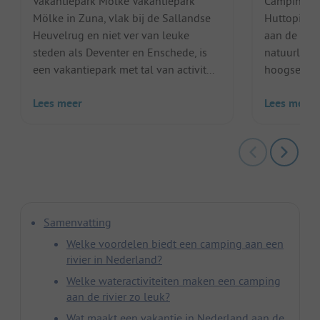
Vakantiepark Mölke Vakantiepark
Camping H
Mölke in Zuna, vlak bij de Sallandse
Huttopia De
Heuvelrug en niet ver van leuke
aan de Vec
steden als Deventer en Enschede, is
natuurlijke 
een vakantiepark met tal van activit...
hoogseizoe
Lees meer
Lees meer
Samenvatting
Welke voordelen biedt een camping aan een
rivier in Nederland?
Welke wateractiviteiten maken een camping
aan de rivier zo leuk?
Wat maakt een vakantie in Nederland aan de