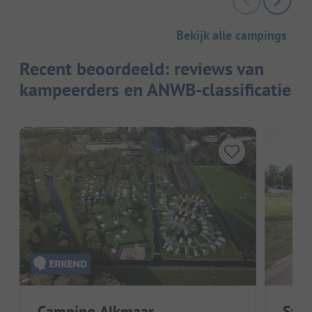
Bekijk alle campings
Recent beoordeeld: reviews van
kampeerders en ANWB-classificatie
Camping Alkmaar
Sta