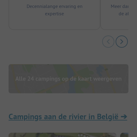
Decennialange ervaring en
Meer dan 15
expertise
de afge
Alle 24 campings op de kaart weergeven
Campings aan de rivier in België
➔