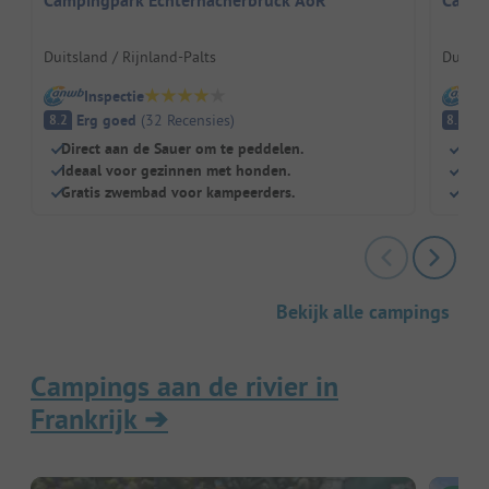
Campingpark Echternacherbrück AöR
Campi
Duitsland / Rijnland-Palts
Duitsl
Inspectie
I
Erg goed
(
32
Recensies
)
E
8.2
8.3
Direct aan de Sauer om te peddelen.
Dich
Ideaal voor gezinnen met honden.
Kind
Gratis zwembad voor kampeerders.
Rest
Bekijk alle campings
Campings aan de rivier in
Frankrijk
➔