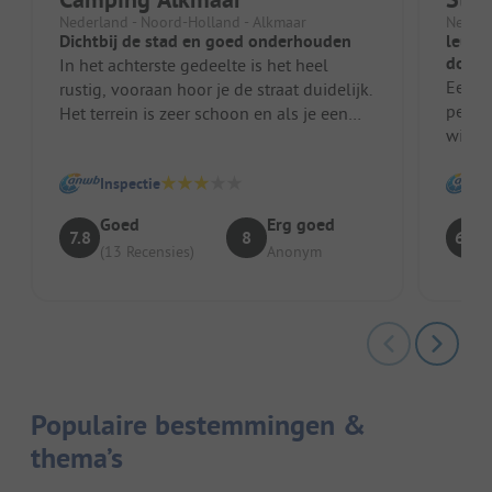
Nederland - Noord-Holland - Alkmaar
Nederl
Dichtbij de stad en goed onderhouden
leuke
douch
In het achterste gedeelte is het heel
Een le
rustig, vooraan hoor je de straat duidelijk.
percel
Het terrein is zeer schoon en als je een
wilt. 
comfortplaats kiest, heb ...
douche
Inspectie
Goed
Erg goed
7.8
8
6.8
(13 Recensies)
Anonym
Populaire bestemmingen &
thema’s