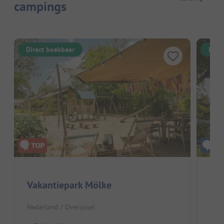
campings
Direct boekbaar
Dire
Vakantiepark Mölke
Hut
Nederland / Overijssel
Nede