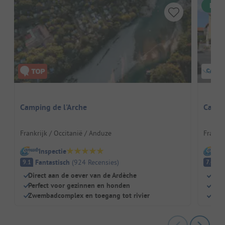
Dire
Camping de l'Arche
Campi
Frankrijk / Occitanië / Anduze
Frankri
Inspectie
I
Fantastisch
(
924
Recensies
)
G
9.1
7.4
Direct aan de oever van de Ardèche
Dich
Perfect voor gezinnen en honden
Zwe
Zwembadcomplex en toegang tot rivier
Kind