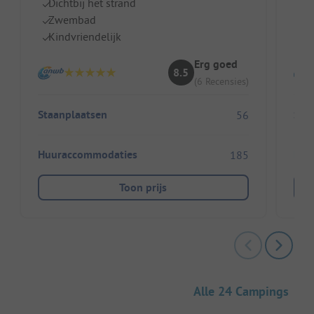
Dichtbij het strand
N
Zwembad
Ei
Kindvriendelijk
I
Erg goed
8.5
(6 Recensies)
Staanplaatsen
Sta
56
Huuraccommodaties
Huu
185
Toon prijs
Alle 24 Campings