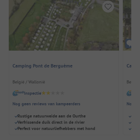
Camping Pont de Berguème
Campi
België / Wallonië
België 
Inspectie
I
Nog geen reviews van kampeerders
Nog ge
Rustige natuurweide aan de Ourthe
Staa
Verfrissende duik direct in de rivier
Perf
Perfect voor natuurliefhebbers met hond
Kam