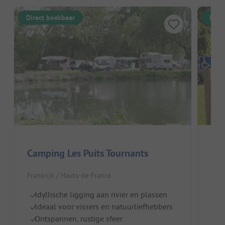
Direct boekbaar
Dire
Camping Les Puits Tournants
Cam
Frankrijk / Hauts-de-France
Fran
Idyllische ligging aan rivier en plassen
Pe
Ideaal voor vissers en natuurliefhebbers
G
Ontspannen, rustige sfeer
H