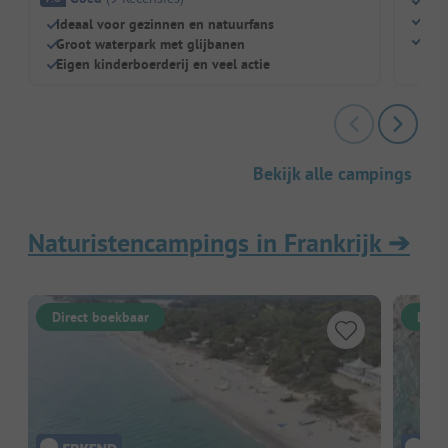
Dire
Perf
Ideaal voor gezinnen en natuurfans
Zwem
Groot waterpark met glijbanen
Eigen kinderboerderij en veel actie
Bekijk alle campings
Naturistencampings in Frankrijk
➔
Direct boekbaar
Dire