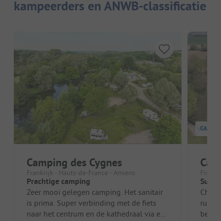
kampeerders en ANWB-classificatie
Camping des Cygnes
Cam
Frankrijk - Hauts-de-France - Amiens
Frankr
Prachtige camping
Super
Zeer mooi gelegen camping. Het sanitair
Charma
is prima. Super verbinding met de fiets
rustig
naar het centrum en de kathedraal via een
bezic