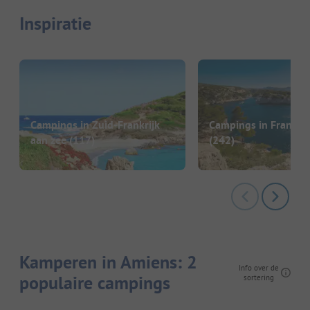
Inspiratie
Campings in Zuid-Frankrijk
Campings in Frankrij
aan zee
(117)
(242)
Kamperen in Amiens: 2
Info over de
populaire campings
sortering