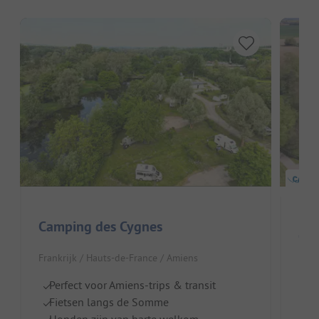
Camping des Cygnes
Ca
Frankrijk / Hauts-de-France / Amiens
Fran
Perfect voor Amiens-trips & transit
Pr
Fietsen langs de Somme
R
Honden zijn van harte welkom