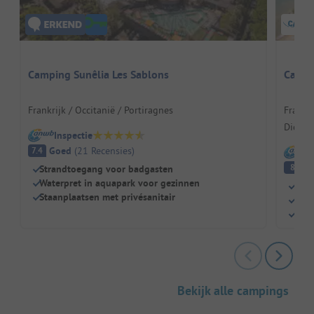
Camping Sunêlia Les Sablons
Campi
Frankrijk / Occitanië / Portiragnes
Frankri
Didon
Inspectie
Goed
(
21
Recensies
)
7.4
I
E
8
Strandtoegang voor badgasten
Waterpret in aquapark voor gezinnen
Dire
Staanplaatsen met privésanitair
Ver
Idea
Bekijk alle campings