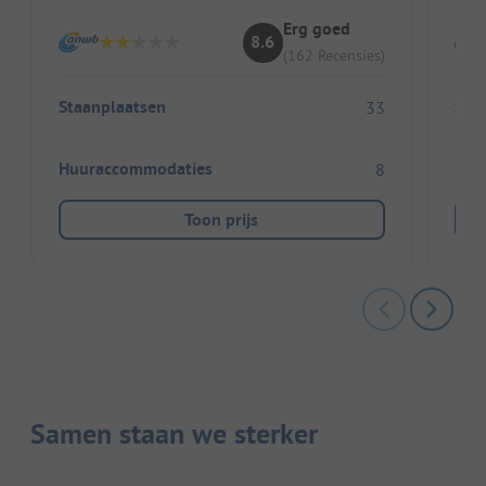
Erg goed
8.6
(162 Recensies)
Staanplaatsen
Sta
33
Huuraccommodaties
Huu
8
Toon prijs
Samen staan we sterker