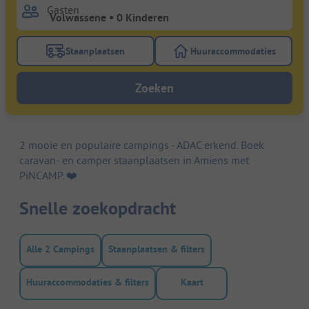
Gasten
Staanplaatsen
Huuraccommodaties
Gebruik de filterknop staanplaatsen om te zoeken na
Gebruik de filterk
Zoeken
2 mooie en populaire campings - ADAC erkend. Boek
caravan- en camper staanplaatsen in Amiens met
PiNCAMP. ❤️️
Snelle zoekopdracht
Alle 2 Campings
Staanplaatsen & filters
Huuraccommodaties & filters
Kaart