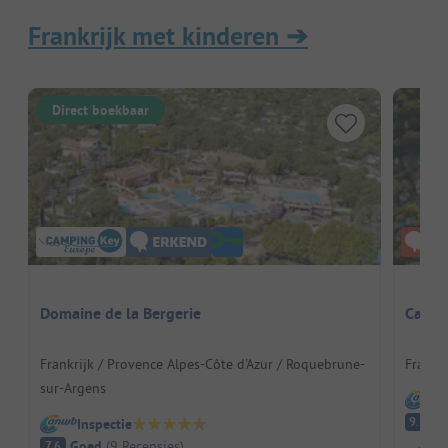
Frankrijk met kinderen
➔
Direct boekbaar
Domaine de la Bergerie
Campi
Frankrijk / Provence Alpes-Côte d'Azur / Roquebrune-
Frankri
sur-Argens
I
Fa
9.1
Inspectie
Goed
(
9
Recensies
)
7.6