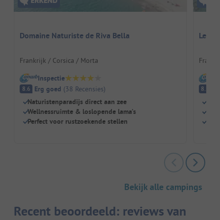
Domaine Naturiste de Riva Bella
Le Do
Frankrijk / Corsica / Morta
Frankri
Inspectie
I
Erg goed
(
38
Recensies
)
E
8.6
8.5
Naturistenparadijs direct aan zee
Rust
Wellnessruimte & loslopende lama's
Scha
Perfect voor rustzoekende stellen
Perf
Bekijk alle campings
Recent beoordeeld: reviews van