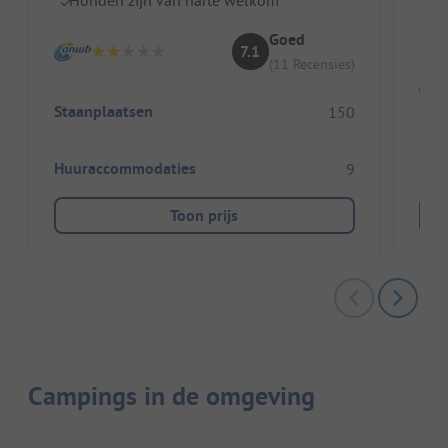
I
Goed
7.1
(11 Recensies)
Staanplaatsen
150
Sta
Huuraccommodaties
9
Toon prijs
Campings in de omgeving