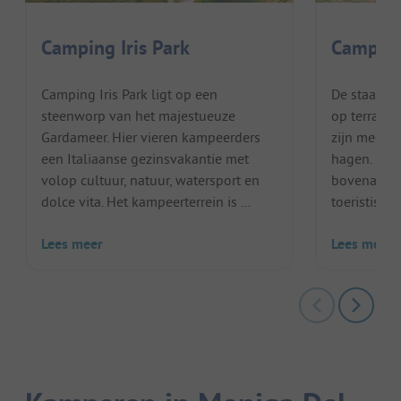
Camping Iris Park
Camping
Camping Iris Park ligt op een
De staanpl
steenworp van het majestueuze
op terrass
Gardameer. Hier vieren kampeerders
zijn meer 
een Italiaanse gezinsvakantie met
hagen. De v
volop cultuur, natuur, watersport en
bovenaan e
dolce vita. Het kampeerterrein is ...
toeristische
Lees meer
Lees meer