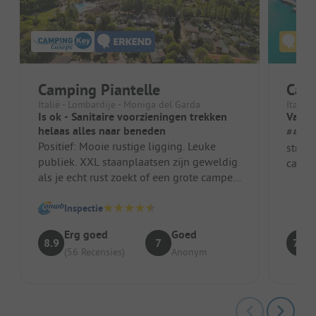
Camping Piantelle
Cam
Italië - Lombardije - Moniga del Garda
Italië
Is ok - Sanitaire voorzieningen trekken
Vakan
helaas alles naar beneden
##### Vo
Positief: Mooie rustige ligging. Leuke
strand
publiek. XXL staanplaatsen zijn geweldig
campi
als je echt rust zoekt of een grote camper
Dicht 
bij je hebt. Met 120m² heb...
Inspectie
Erg goed
Goed
8.9
7
7.7
(56 Recensies)
Anonym