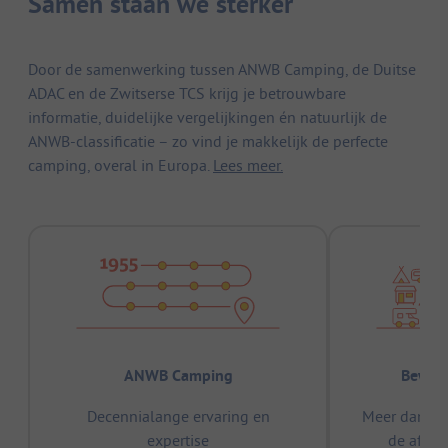
Samen staan we sterker
Door de samenwerking tussen ANWB Camping, de Duitse
ADAC en de Zwitserse TCS krijg je betrouwbare
informatie, duidelijke vergelijkingen én natuurlijk de
ANWB-classificatie – zo vind je makkelijk de perfecte
camping, overal in Europa.
Lees meer.
ANWB Camping
Bewez
Decennialange ervaring en
Meer dan 15
expertise
de afge