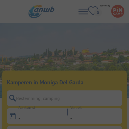
Kamperen in Moniga Del Garda
Bestemming, camping
Aankomst
Vertrek
-
-