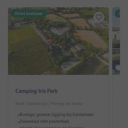
Direct boekbaar
Dire
Camping Iris Park
Cam
Italië / Lombardije / Moniga del Garda
Ital
Rustige, groene ligging bij Gardameer
A
Zwembad met peuterbad
H
Ideaal voor gezinnen en honden
Z