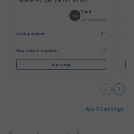
Goed
7.2
(14 Recensies)
Staanplaatsen
Sta
41
Huuraccommodaties
Huu
62
Toon prijs
Alle 8 Campings