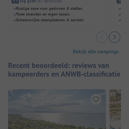
Erg goed
(
81
Recensies
)
Fa
8.9
10
Rustige oase voor gezinnen & stellen
Glam
Twee stranden en eigen lama's
Wate
Schaduwrijke staanplaatsen & sanitair
Gew
Bekijk alle campings
Recent beoordeeld: reviews van
kampeerders en ANWB-classificatie