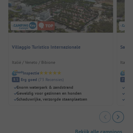
Villaggio Turistico Internazionale
Sanda
Italië / Veneto / Bibione
Italië 
Inspectie
I
Erg goed
(
73
Recensies
)
G
8.5
7.5
Enorm waterpark & zandstrand
Scha
Geweldig voor gezinnen en honden
Idea
Schaduwrijke, verzorgde staanplaatsen
Mode
Bekijk alle campings