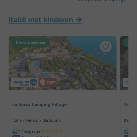
Italië met kinderen
➔
Direct boekbaar
Dire
La Rocca Camping Village
Vallic
Italië / Veneto / Bardolino
Italië 
Inspectie
I