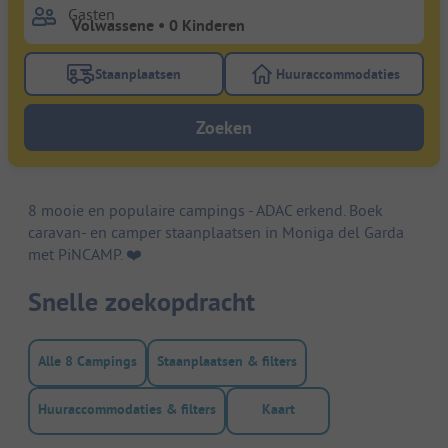
Gasten
Staanplaatsen
Huuraccommodaties
Gebruik de filterknop staanplaatsen om te zoeken na
Gebruik de filterk
Zoeken
8 mooie en populaire campings - ADAC erkend. Boek
caravan- en camper staanplaatsen in Moniga del Garda
met PiNCAMP. ❤️️
Snelle zoekopdracht
Alle 8 Campings
Staanplaatsen & filters
Huuraccommodaties & filters
Kaart