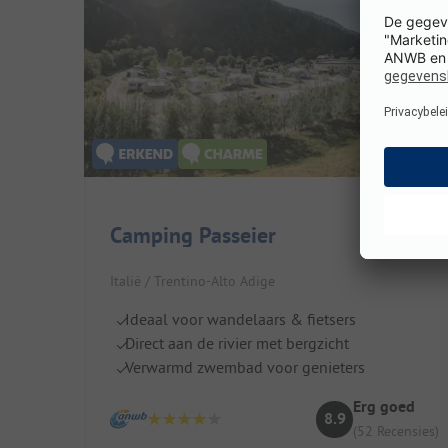
Camping Passeier
Italië / Trentino-Alto Adige
Ideaal voor wandelaars & fietsers
Direct aan de rivier met bergzicht
Verwarmd zwembad voor genieters
Erg goed
8.9
(52 Recensies)