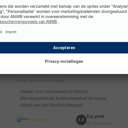
Camping Latsch an der Etsch
Italië / Trentino-Alto Adige
Ideaal voor wandelaars en fietsers
Binnenzwembad, buitenzwembad en sauna
Direct aan het Etschtal-fietspad
Erg goed
8.6
(14 Recensies)