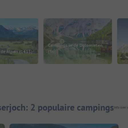
Campings in de Dolomieten
Cam
 de Alpen
(1413)
(56)
Ad
serjoch: 2 populaire campings
Info over 