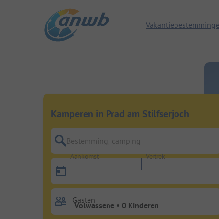
Vakantiebestemming
Kamperen in Prad am Stilfserjoch
Bestemming, camping
Aankomst
Vertrek
-
-
Gasten