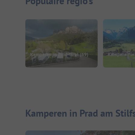
Populaire regio's
Kamperen in Zuid-Tirol
(69)
Kamperen in
Kamperen in Prad am Stilf