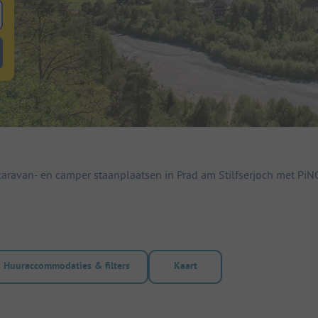
 zoeken naar staanplaatsen
lterknop huuraccommodaties om te zoeken naar huuraccommodaties
aravan- en camper staanplaatsen in Prad am Stilfserjoch met PiNC
Huuraccommodaties & filters
Kaart