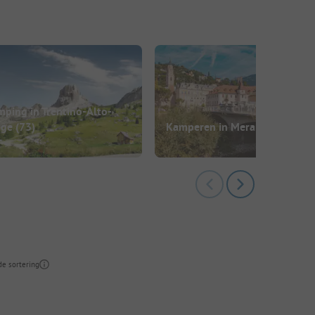
ping in Trentino-Alto-
ige
(73)
Kamperen in Merano
(2)
de sortering