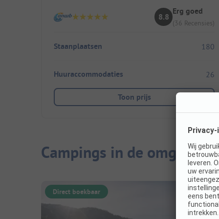
Erg goed
8.8
(36 Recensies)
Staanplaatsen
180
Huuraccommodaties
26
Toon prijs
Campings in de omgeving
Direct boekbaar