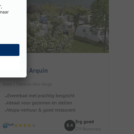
Camping Arquin
Italië / Trentino-Alto Adige
Zwembad met prachtig bergzicht
Ideaal voor gezinnen en stellen
Vespa-verhuur & goed restaurant
Erg goed
8.4
(79 Recensies)