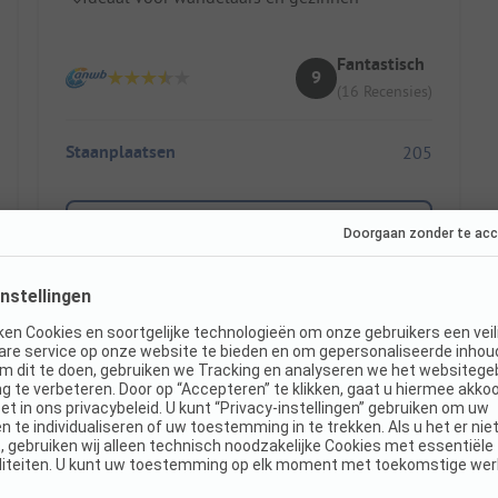
Fantastisch
9
(16 Recensies)
Staanplaatsen
205
Toon prijs
Direct boekbaar