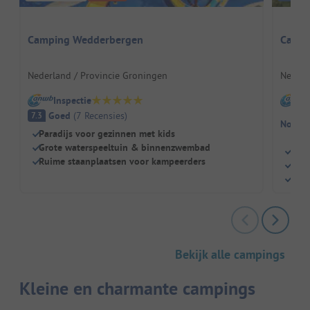
Camping Wedderbergen
Campi
Nederland / Provincie Groningen
Nederl
Inspectie
I
Goed
(
7
Recensies
)
7.3
Nog ge
Paradijs voor gezinnen met kids
Grote waterspeeltuin & binnenzwembad
Klei
Ruime staanplaatsen voor kampeerders
Veel
Perf
Bekijk alle campings
Kleine en charmante campings