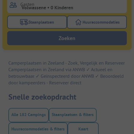
Gasten
Staanplaatsen
Huuraccommodaties
Gebruik de filterknop staanplaatsen om te zoeken na
Gebruik de filterk
Zoeken
Camperplaatsen in Zeeland - Zoek, Vergelijk en Reserveer
Camperplaatsen in Zeeland via ANWB ✓ Actueel en
betrouwbaar ✓ Geïnspecteerd door ANWB ✓ Beoordeeld
door kampeerders - Reserveer direct
Snelle zoekopdracht
Alle 182 Campings
Staanplaatsen & filters
Huuraccommodaties & filters
Kaart