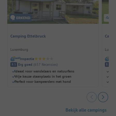
Camping Ettelbruck
Campi
Luxemburg
Luxem
Inspectie
I
Erg goed
(
657
Recensies
)
E
8.5
8.3
Ideaal voor wandelaars en natuurfans
Perf
Vrije keuze staanplaats in het groen
Zwe
Perfect voor kampeerders met hond
Scha
Bekijk alle campings