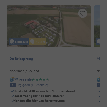
De Driesprong
Minic
Nederland / Zeeland
Nederl
Inspectie
I
Erg goed
(
1
Recensie
)
Fa
8
10
Op slechts 400 m van het Noordzeestrand
Rust
Ideaal voor gezinnen met kinderen
Idea
Honden zijn hier van harte welkom
Grot