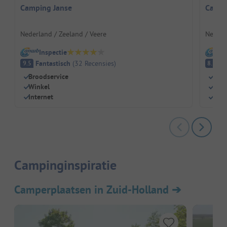
Camping Janse
Campi
Nederland / Zeeland / Veere
Nederl
Inspectie
I
Fantastisch
(
32
Recensies
)
E
9.5
8.3
Broodservice
Dire
Winkel
Grot
Internet
Gewe
Campinginspiratie
Camperplaatsen in Zuid-Holland
➔