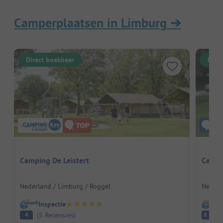
Camperplaatsen in Limburg
➔
Direct boekbaar
Dire
Camping De Leistert
Campin
Nederland / Limburg / Roggel
Nederl
Inspectie
I
(
5
Recensies
)
E
4
8.5