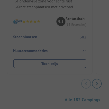
Hondenvrije zone voor echte rust
Z
Grote staanplaatsen met privébad
S
Fantastisch
9.1
(15 Recensies)
Staanplaatsen
Sta
382
Huuraccommodaties
Huu
23
Toon prijs
Alle 182 Campings