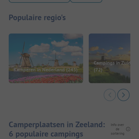
Populaire regio's
Campings in Zuid-Ho
Kamperen in Nederland
(243)
(72)
Camperplaatsen in Zeeland:
Info over
de
6 populaire campings
sortering