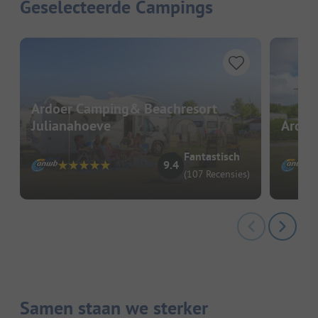
Geselecteerde Campings
Ardoer Camping& Beachresort
Julianahoeve
Ardoe
Fantastisch
9.4
(107 Recensies)
Samen staan we sterker