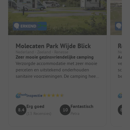
Molecaten Park Wijde Blick
Reso
Nederland - Zeeland - Renesse
Nederl
Zeer mooie gezinsvriendelijke camping
Aange
Verzorgde accommodatie met zeer mooie
verzor
percelen en uitstekend onderhouden
schone
sanitaire voorzieningen. De camping heeft
ben je
een klein overdekt zwembad, een s...
de zee
Inspectie
Erg goed
Fantastisch
8.4
10
8.4
(13 Recensies)
Petra