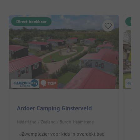
Direct boekbaar
Dire
Ardoer Camping Ginsterveld
Nederland / Zeeland / Burgh-Haamstede
Nede
Zwemplezier voor kids in overdekt bad
Pa