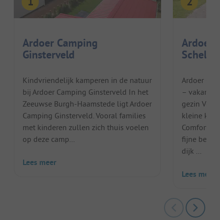
Ardoer Camping
Ardoer 
Ginsterveld
Schelde
Kindvriendelijk kamperen in de natuur
Ardoer Com
bij Ardoer Camping Ginsterveld In het
– vakantie 
Zeeuwse Burgh-Haamstede ligt Ardoer
gezin Voor
Camping Ginsterveld. Vooral families
kleine kind
met kinderen zullen zich thuis voelen
Comfortcam
op deze camp...
fijne beste
dijk ...
Lees meer
Lees meer