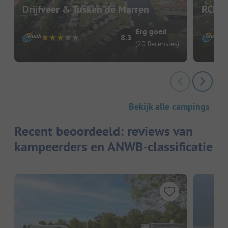
Drijfveer & Tusken de Marren
RCN V
Erg goed
8.3
(20 Recensies)
Bekijk alle campings
Recent beoordeeld: reviews van
kampeerders en ANWB-classificatie