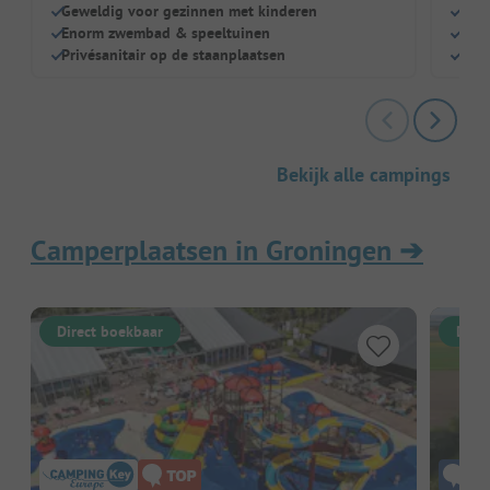
Geweldig voor gezinnen met kinderen
Gewe
Enorm zwembad & speeltuinen
Nieu
Privésanitair op de staanplaatsen
Cent
Bekijk alle campings
Camperplaatsen in Groningen
➔
Direct boekbaar
Dire