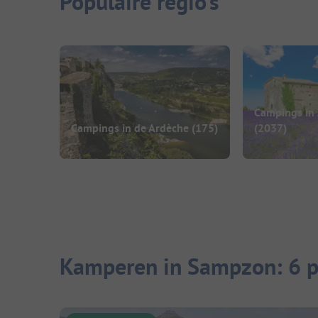
Populaire regio's
Campings in 
Campings in de Ardèche
(175)
(2037)
Kamperen in Sampzon: 6 p