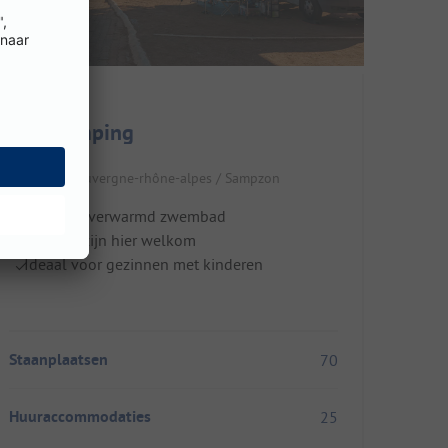
Sun Camping
Frankrijk / Auvergne-rhône-alpes / Sampzon
Rivier en verwarmd zwembad
Honden zijn hier welkom
Ideaal voor gezinnen met kinderen
Staanplaatsen
70
Huuraccommodaties
25