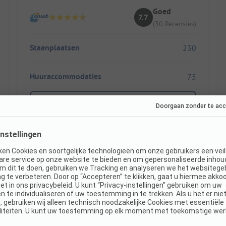
Goed
7.7
(30 Recensies)
Staanplaatsen
230
Huuraccommodaties
75
Toon prijs