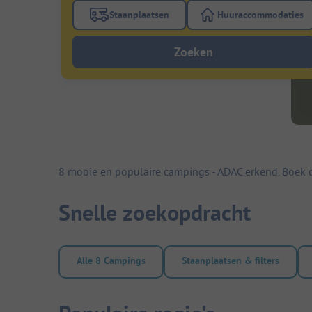
Staanplaatsen
Huuraccommodaties
Gebruik de filterknop staanplaatsen om te
Gebruik de fi
Zoeken
8 mooie en populaire campings - ADAC erkend. Boek 
Snelle zoekopdracht
Alle 8 Campings
Staanplaatsen & filters