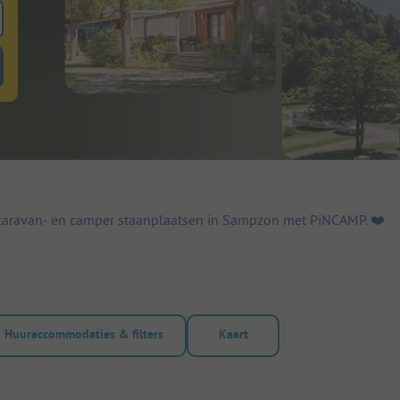
 zoeken naar staanplaatsen
lterknop huuraccommodaties om te zoeken naar huuraccommodaties
caravan- en camper staanplaatsen in Sampzon met PiNCAMP. ❤️️
Huuraccommodaties & filters
Kaart