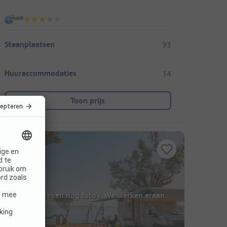
Staanplaatsen
93
Huuraccommodaties
34
Toon prijs
Hier ontbreken nog foto's. We werken eraan