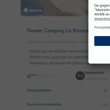
Flower Camping Le Riviera
Frankrijk / Auvergne-rhône-alpes / Sampzon
Direct aan de Ardèche met kiezelstrand.
Perfect voor gezinnen en waterratten.
Zwembad, restaurant en schoon sanitair.
Fantastisch
9.2
(135 Recensies)
Staanplaatsen
87
Huuraccommodaties
69