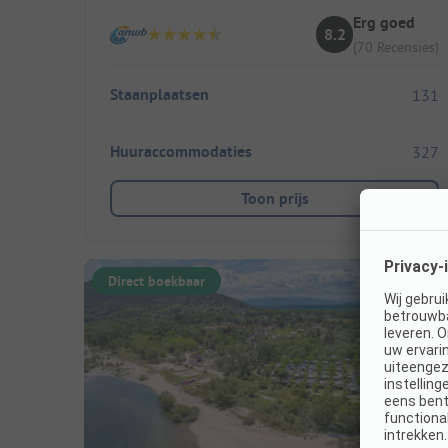
Erg goed
8.2
(70 Recensies)
Staanplaatsen
131
Huuraccommodaties
327
Toon prijs
Direct boekbaar