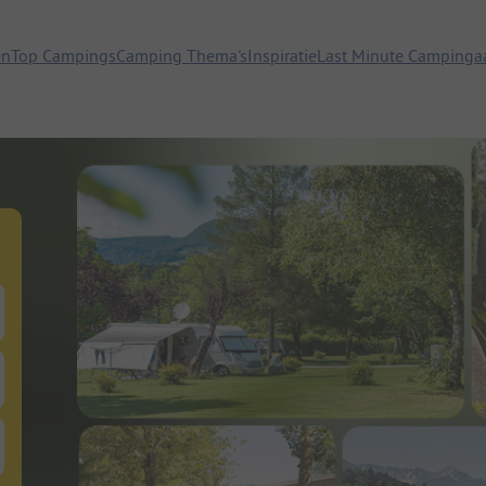
en
Top Campings
Camping Thema's
Inspiratie
Last Minute Campinga