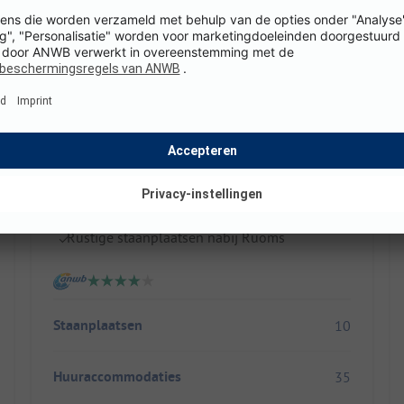
Flower Camping Les Paillotes
Frankrijk / Auvergne-rhône-alpes / Ruoms
Ideaal voor gezinnen met hond
Verwarmd buitenbad & peuterbad
Rustige staanplaatsen nabij Ruoms
Staanplaatsen
10
Huuraccommodaties
35