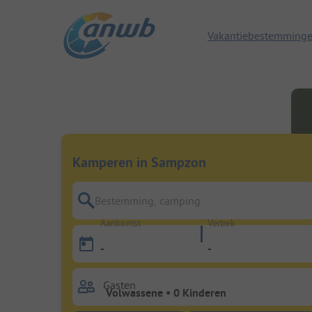
Vakantiebestemming
Kamperen in Sampzon
Bestemming, camping
Aankomst
Vertrek
-
-
Gasten