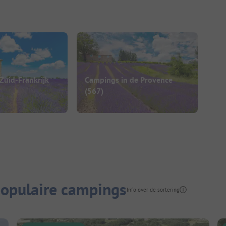
Zuid-Frankrijk
Campings in de Provence
(567)
opulaire campings
Info over de sortering