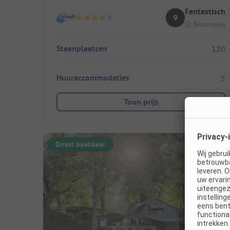
Fantastisch
9
(2 Recensies)
Staanplaatsen
120
Huuraccommodaties
5
Toon prijs
Direct boekbaar