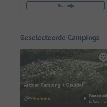
Toon prijs
Geselecteerde Campings
Ardoer Camping 't Geuldal
Fantastisc
9
(2 Recensies