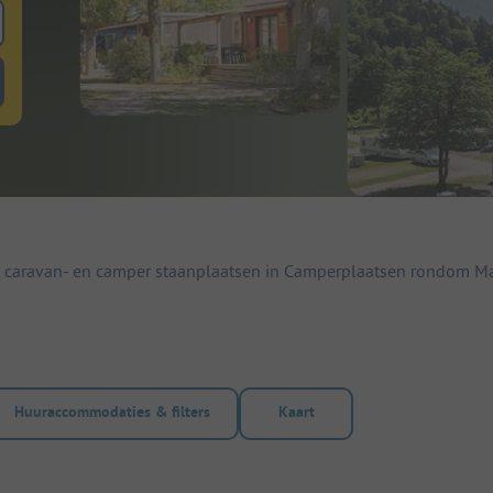
 zoeken naar staanplaatsen
lterknop huuraccommodaties om te zoeken naar huuraccommodaties
 caravan- en camper staanplaatsen in Camperplaatsen rondom Maa
Huuraccommodaties & filters
Kaart