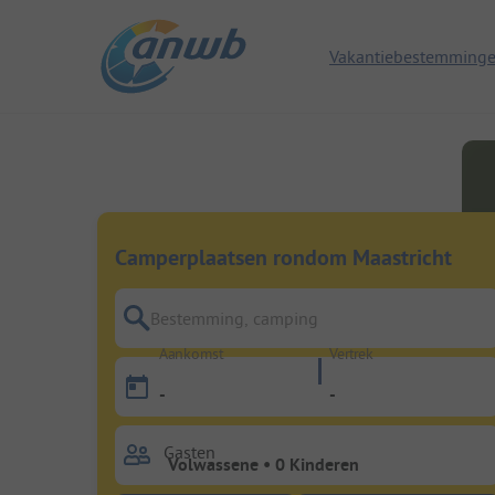
Vakantiebestemming
Camperplaatsen rondom Maastricht
Bestemming, camping
Aankomst
Vertrek
-
-
Gasten