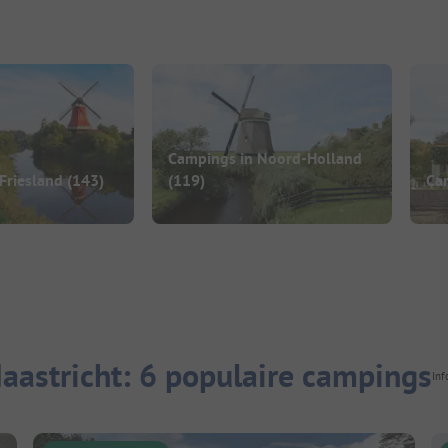
Campings in Noord-Holland
Friesland
(143)
(119)
Ca
astricht: 6 populaire campings
Inf