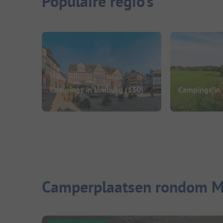
Populaire regio's
Campings in Limburg
(130)
Campings in 
Camperplaatsen rondom Ma