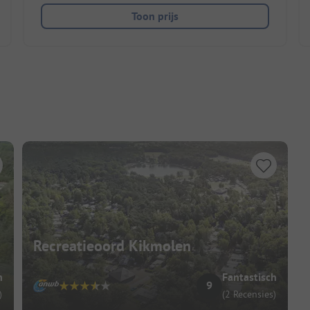
Toon prijs
Recreatieoord Kikmolen
h
Fantastisch
9
)
(2 Recensies)