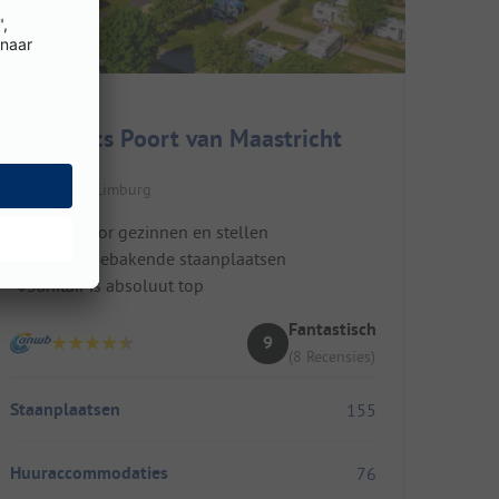
EuroParcs Poort van Maastricht
Nederland / Limburg
Ideaal voor gezinnen en stellen
Grote, afgebakende staanplaatsen
Sanitair is absoluut top
Fantastisch
9
(8 Recensies)
Staanplaatsen
155
Huuraccommodaties
76