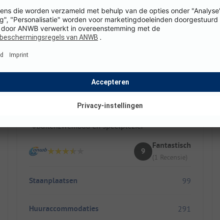
Résidence Valkenburg
Nederland / Limburg
Mooi gelegen in het groene Limburg
Hondvriendelijk met eigen hondendouche
Buitenzwembad en speelplezier
Fantastisch
9
(1 Recensie)
Staanplaatsen
99
Huuraccommodaties
291