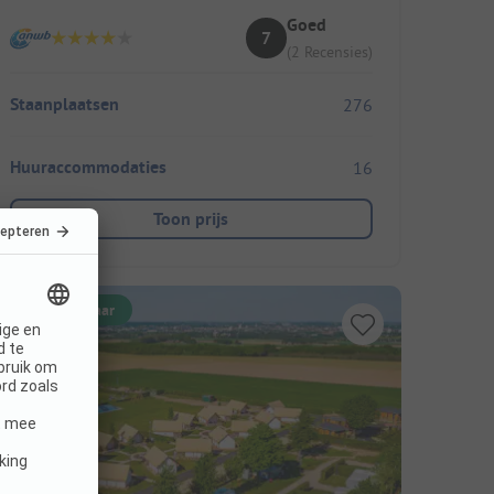
Goed
7
(2 Recensies)
Staanplaatsen
276
Huuraccommodaties
16
Toon prijs
Direct boekbaar