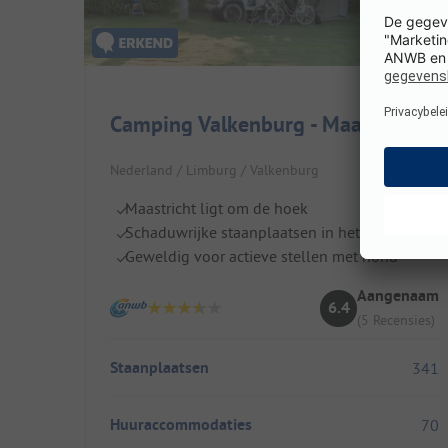
Camping Valkenburg - Maastricht
Nederland / Limburg / Valkenburg
Maastricht ligt om de hoek
Schaduwrijke staanplaatsen in het park
Geweldig voor actieve stellen met hond
Aangenaam
6.4
(5 Recensies)
Staanplaatsen
341
Huuraccommodaties
70