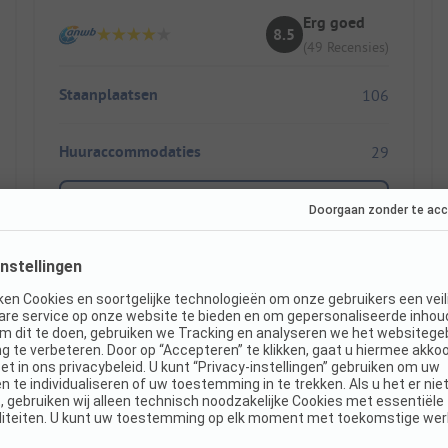
Erg goed
8.5
(49 Recensies)
Staanplaatsen
106
Huuraccommodaties
29
Toon prijs