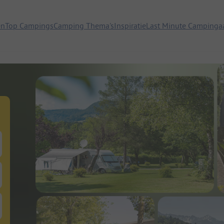
en
Top Campings
Camping Thema's
Inspiratie
Last Minute Campinga