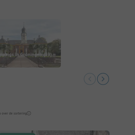
mpings in Groningen
(59)
o over de sortering