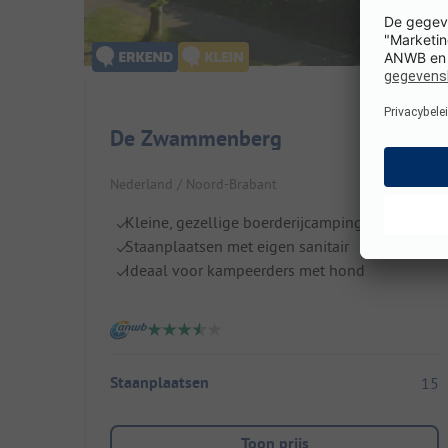
De Zwammenberg
Nederland / Noord-Brabant
Kleine, gezellige boerderijcamping
Staanplaatsen met eigen sanitair
Ideaal voor kampeerders met hond
Staanplaatsen
15
Toon prijs