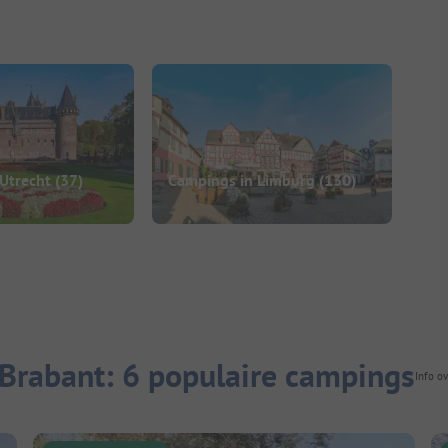
Utrecht
(37)
Campings in Limburg
(130)
Brabant: 6 populaire campings
Info o