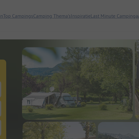
en
Top Campings
Camping Thema's
Inspiratie
Last Minute Campinga