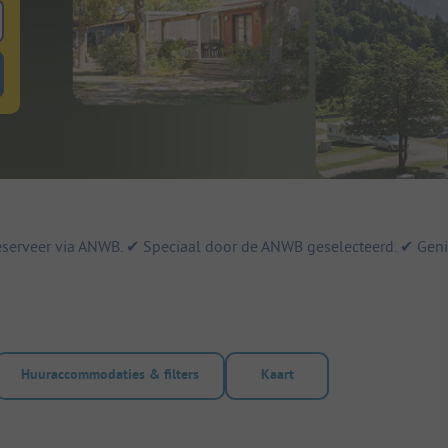
 zoeken naar staanplaatsen
lterknop huuraccommodaties om te zoeken naar huuraccommodaties
serveer via ANWB. ✔ Speciaal door de ANWB geselecteerd. ✔ Geniet
Huuraccommodaties & filters
Kaart