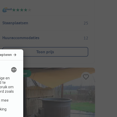
Staanplaatsen
25
Huuraccommodaties
12
Toon prijs
Direct boekbaar