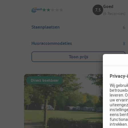
Goed
7.5
(6 Recensies)
Staanplaatsen
6
Huuraccommodaties
8
Toon prijs
Direct boekbaar