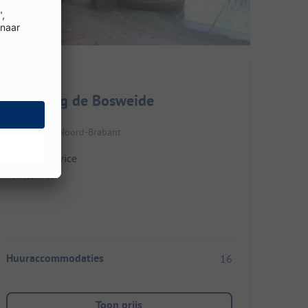
Glamping de Bosweide
Nederland / Noord-Brabant
Broodservice
Internet
Huuraccommodaties
16
Toon prijs