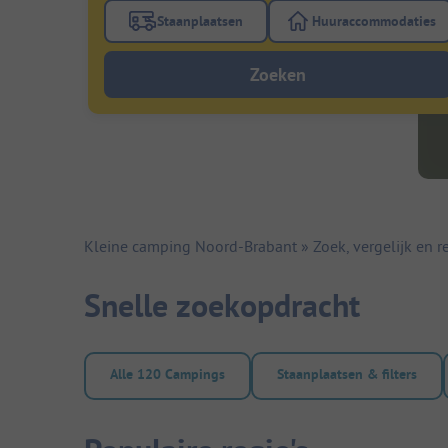
Staanplaatsen
Huuraccommodaties
Gebruik de filterknop staanplaatsen om te
Gebruik de fi
Zoeken
Kleine camping Noord-Brabant » Zoek, vergelijk en re
Snelle zoekopdracht
Alle 120 Campings
Staanplaatsen & filters