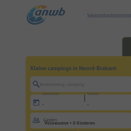
Vakantiebestemming
Kleine campings in Noord-Brabant
Bestemming, camping
Aankomst
Vertrek
-
-
Gasten