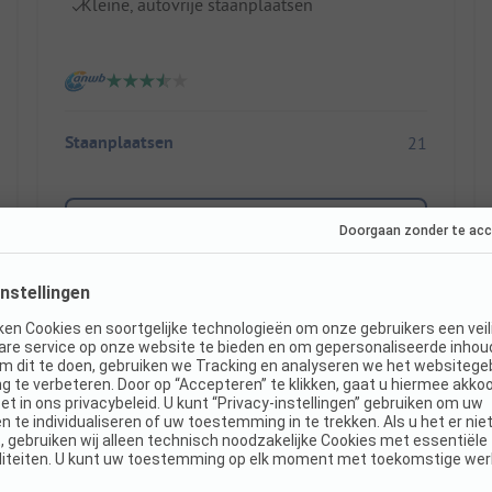
Kleine, autovrije staanplaatsen
Staanplaatsen
21
Toon prijs
Direct boekbaar