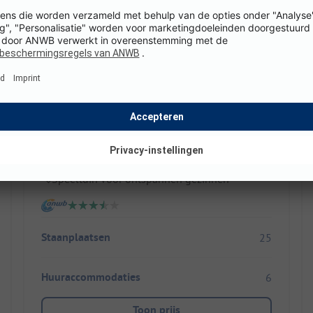
Camping De Rozephoeve
Nederland / Noord-Brabant / Oisterwijk
Rustige camping voor gasten met hond
Staanplaatsen met privé-sanitair
Speeltuin voor ontspannen gezinnen
Staanplaatsen
25
Huuraccommodaties
6
Toon prijs