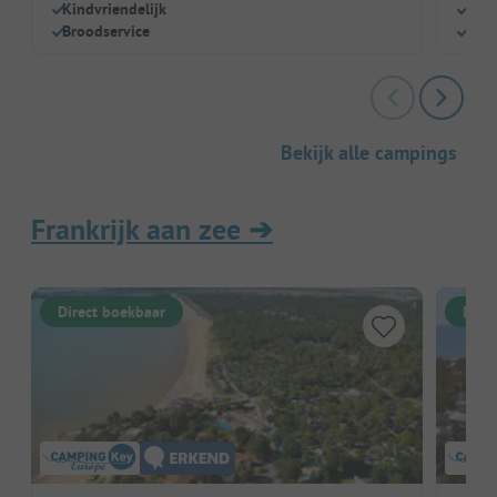
Kindvriendelijk
Wel
Broodservice
Hond
Bekijk alle campings
Frankrijk aan zee
➔
Direct boekbaar
Dire