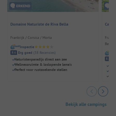
Domaine Naturiste de Riva Bella
Campi
Frankrijk / Corsica / Morta
Frankr
Berger
Inspectie
Erg goed
(
38
Recensies
)
8.6
I
E
8.8
Naturistenparadijs direct aan zee
Wellnessruimte & loslopende lama's
Natu
Perfect voor rustzoekende stellen
Fami
Grot
Bekijk alle campings