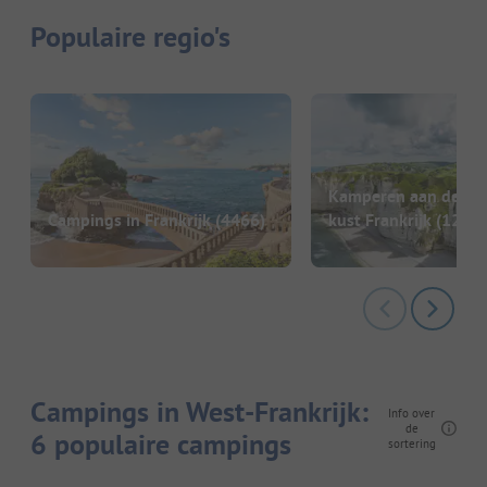
Populaire regio's
Kamperen aan de Atl
Campings in Frankrijk
(4466)
kust Frankrijk
(1247)
Campings in West-Frankrijk:
Info over
de
6 populaire campings
sortering