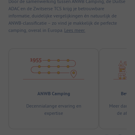
Door de samenwerking tussen ANWB Camping, de Duitse
ADAC en de Zwitserse TCS krijg je betrouwbare
informatie, duidelijke vergelijkingen én natuurlijk de
ANWB-classificatie – zo vind je makkelijk de perfecte
camping, overal in Europa.
Lees meer.
ANWB Camping
Bewez
Decennialange ervaring en
Meer dan 15
expertise
de afge