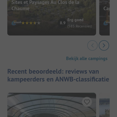
Sites et Paysages Au Clos de la
Chaume
Campi
Erg goed
8.9
(585 Recensies)
Bekijk alle campings
Recent beoordeeld: reviews van
kampeerders en ANWB-classificatie