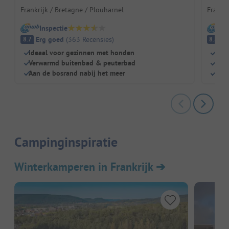
Frankrijk / Bretagne / Plouharnel
Frankri
Inspectie
I
Erg goed
(
363
Recensies
)
E
8.7
8.8
Ideaal voor gezinnen met honden
Kast
Verwarmd buitenbad & peuterbad
Perf
Aan de bosrand nabij het meer
Grot
Campinginspiratie
Winterkamperen in Frankrijk
➔