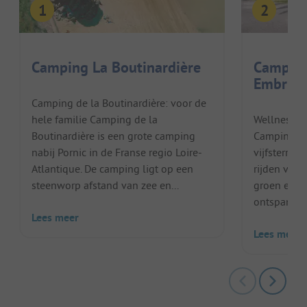
Camping La Boutinardière
Camping
Embrun
Camping de la Boutinardière: voor de
hele familie Camping de la
Wellness o
Boutinardière is een grote camping
Camping Le
nabij Pornic in de Franse regio Loire-
vijfsterre
Atlantique. De camping ligt op een
rijden vana
steenworp afstand van zee en...
groen en bl
ontspannen
Lees meer
Lees meer