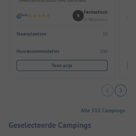
Fantastisch
9
(2 Recensies)
Staanplaatsen
Sta
70
Huuraccommodaties
Huu
300
Toon prijs
Alle 510 Campings
Geselecteerde Campings