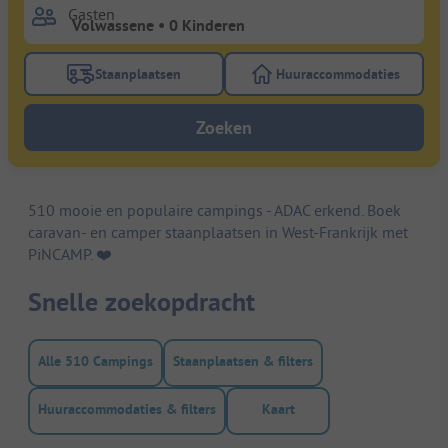
Gasten
Staanplaatsen
Huuraccommodaties
Gebruik de filterknop staanplaatsen om te zoeken na
Gebruik de filterk
Zoeken
510 mooie en populaire campings - ADAC erkend. Boek
caravan- en camper staanplaatsen in West-Frankrijk met
PiNCAMP. ❤️️
Snelle zoekopdracht
Alle 510 Campings
Staanplaatsen & filters
Huuraccommodaties & filters
Kaart