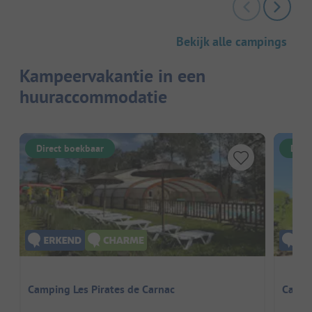
Bekijk alle campings
Kampeervakantie in een
huuraccommodatie
Direct boekbaar
Dire
Camping Les Pirates de Carnac
Caste