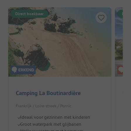
Direct boekbaar
Dire
Camping La Boutinardière
Cam
Frankrijk / Loire-streek / Pornic
Fran
Ideaal voor gezinnen met kinderen
B
Groot waterpark met glijbanen
Lu
Wellnesscentrum met hammam
Z