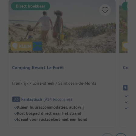
Direct boekbaar
Dire
Camping Resort La Forêt
Campi
Frankrijk / Loire-streek / Saint-Jean-de-Monts
Fa
9.7
Knu
Fantastisch
(
914
Recensies
)
9.5
Perf
Alleen huuraccommodaties, autovrij
Gewe
Kort bospad direct naar het strand
Ideaal voor rustzoekers met een hond