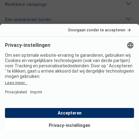
Boekbare campings
Een stacaravan huren
Over ANWB Camping
Volg ons
ANWB Camping App
nu gratis gebruiken