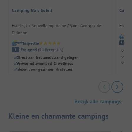
Camping Bois Soleil
Campi
Frankrijk / Nouvelle-aquitaine / Saint-Georges-de-
Frankri
Didonne
I
E
8.4
Inspectie
Erg goed
(
24
Recensies
)
8
Dire
Natu
Direct aan het zandstrand gelegen
Perf
Verwarmd zwembad & wellness
Ideaal voor gezinnen & stellen
Bekijk alle campings
Kleine en charmante campings