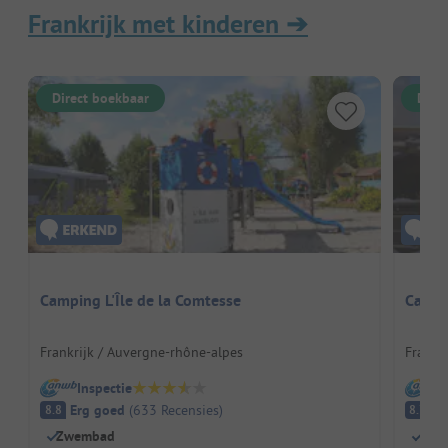
Frankrijk met kinderen
➔
Direct boekbaar
Dire
Camping L'Île de la Comtesse
Campi
Frankrijk / Auvergne-rhône-alpes
Frankri
Inspectie
I
Erg goed
(
633
Recensies
)
E
8.8
8.7
Zwembad
Perf