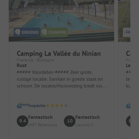
Camping La Vallée du Ninian
Camp
Frankrijk - Bretagne
Frankri
Rust
Leuke
##### Voordelen ##### Zeer grote,
##### Vo
rustige locatie. Sanitair in goede staat en
te zw
schoon. De locatie/Huisvesting biedt rust
kunst
en een bosrijke omgeving.
bomen
strand
Inspectie
Fantastisch
Fantastisch
9.4
10
8.3
(497 Recensies)
Laurent C