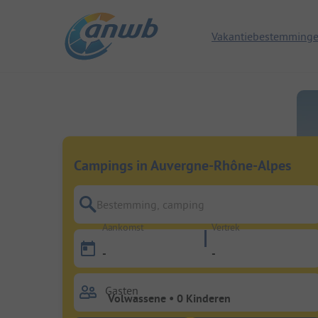
Vakantiebestemming
Campings in Auvergne-Rhône-Alpes
Bestemming, camping
Aankomst
Vertrek
-
-
Gasten