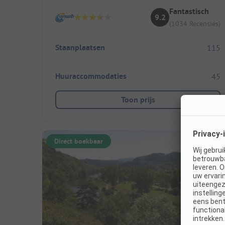
Fantastisch
9.2
(1034 Recensies)
Staanplaatsen
115
Huuraccommodaties
45
Toon prijs
Direct boekbaar