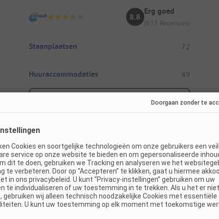
Erg goed
8.8
(633 Recensies)
Staanplaatsen
72
Huuraccommodaties
49
Toon prijs
Direct boekbaar