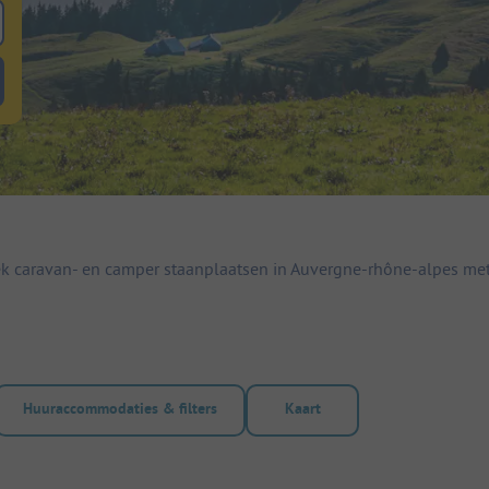
 zoeken naar staanplaatsen
lterknop huuraccommodaties om te zoeken naar huuraccommodaties
k caravan- en camper staanplaatsen in Auvergne-rhône-alpes met
Huuraccommodaties & filters
Kaart