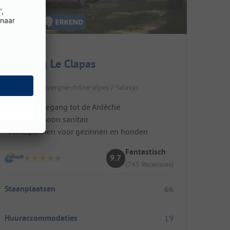
Camping Le Clapas
Frankrijk / Auvergne-rhône-alpes / Salavas
Directe toegang tot de Ardèche
Super schoon sanitair
Ontspannen voor gezinnen en honden
Fantastisch
9.7
(745 Recensies)
Staanplaatsen
66
Huuraccommodaties
19