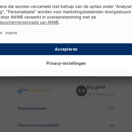
Camping La Chapoulière
Frankrijk / Auvergne-rhône-alpes / Ruoms
Direct aan de rivier voor peddelaars
Zwembad en animatie voor gezinnen
Grote staanplaatsen, honden welkom
Erg goed
8.9
(653 Recensies)
Staanplaatsen
109
Huuraccommodaties
44