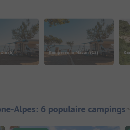
 Die
(6)
Kamperen in Mâcon
(12)
Ka
ne-Alpes: 6 populaire campings
Inf