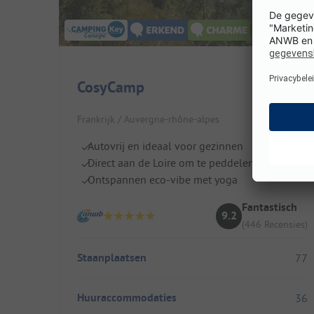
CosyCamp
Frankrijk / Auvergne-rhône-alpes
Autovrij en ideaal voor gezinnen
Direct aan de Loire om te peddelen
Ontspannen eco-vibe met yoga
Fantastisch
9.2
(446 Recensies)
Staanplaatsen
77
Huuraccommodaties
36