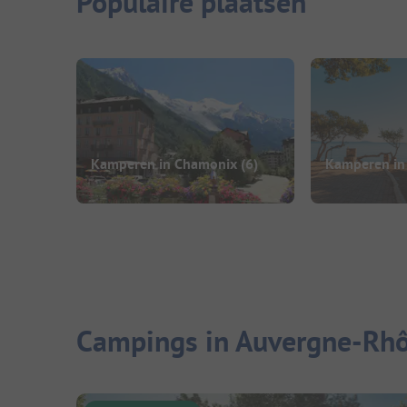
Populaire plaatsen
Kamperen in Chamonix
(6)
Kamperen in
Campings in Auvergne-Rhô