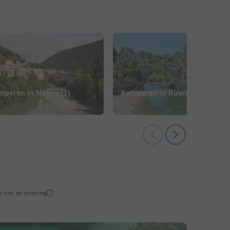
mperen in Nyons
(2)
Kamperen in Ruoms
(6)
o over de sortering