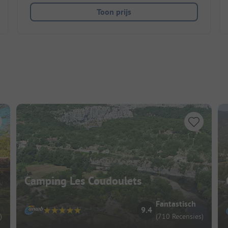
Toon prijs
Camping Les Coudoulets
Fantastisch
9.4
)
(710 Recensies)