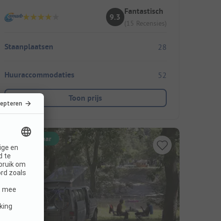
Fantastisch
9.3
(15 Recensies)
Staanplaatsen
28
Huuraccommodaties
52
Toon prijs
Direct boekbaar